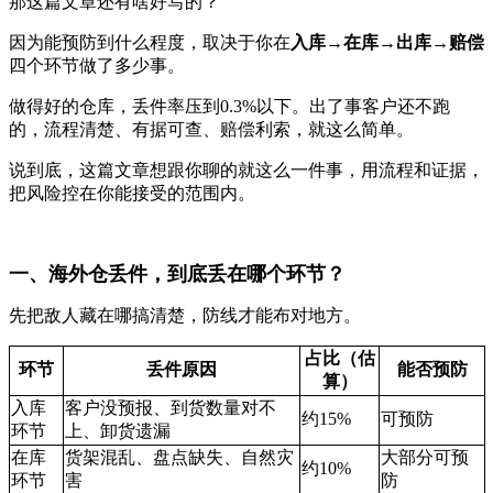
那这篇文章还有啥好写的？
因为能预防到什么程度，取决于你在
入库→在库→出库→赔偿
四个环节做了多少事。
做得好的仓库，丢件率压到0.3%以下。出了事客户还不跑
的，流程清楚、有据可查、赔偿利索，就这么简单。
说到底，这篇文章想跟你聊的就这么一件事，用流程和证据，
把风险控在你能接受的范围内。
一、海外仓丢件，到底丢在哪个环节？
先把敌人藏在哪搞清楚，防线才能布对地方。
占比（估
环节
丢件原因
能否预防
算）
入库
客户没预报、到货数量对不
约15%
可预防
环节
上、卸货遗漏
在库
货架混乱、盘点缺失、自然灾
大部分可预
约10%
环节
害
防