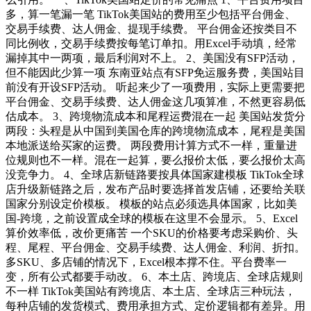
多，算一笔漏一笔 TikTok美国站的费用至少包括平台佣金、
交易手续费、达人佣金、提现手续费。 平台佣金还按类目不
同比例收，交易手续费按每笔订单扣。用Excel手动填，经常
漏掉其中一两项，最后利润对不上。 2、美国没有SFP活动，
但不能因此少算一项 东南亚站点有SFP免运服务费，美国站目
前没有开设SFP活动。 听起来少了一项费用，实际上更需要把
平台佣金、交易手续费、达人佣金这几项算准，不然更容易低
估成本。 3、跨境物流成本和尾程运费混在一起 美国站发货分
两段：头程是从中国到美国仓库的跨境物流成本，尾程是美国
本地派送给买家的运费。 两段费用计算方式不一样，重量进
位规则也不一样。混在一起算，要么报价太低，要么报价太高
没竞争力。 4、全球店新链路要按具体国家建模板 TikTok全球
店升级新链路之后，发布产品时要选择首发店铺，还要给关联
国家分别设定价模板。 模板的站点必须选具体国家，比如美
国-跨境，之前设置成全球的模板在这里不会显示。 5、Excel
算价效率低，改价更痛苦 一个SKU的价格要考虑采购价、头
程、尾程、平台佣金、交易手续费、达人佣金、利润、折扣。
多SKU、多店铺的情况下，Excel根本撑不住。平台费率一
变，所有公式都要手动改。 6、本土店、跨境店、全球店规则
不一样 TikTok美国站有跨境店、本土店、全球店三种玩法，
每种店铺的发货模式、费用承担方式、定价逻辑都有差异。用