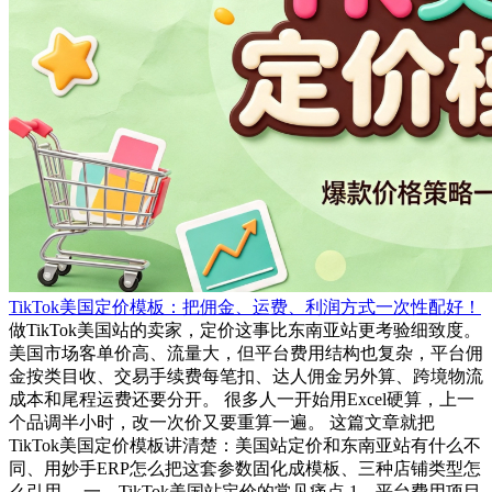
TikTok美国定价模板：把佣金、运费、利润方式一次性配好！
做TikTok美国站的卖家，定价这事比东南亚站更考验细致度。
美国市场客单价高、流量大，但平台费用结构也复杂，平台佣
金按类目收、交易手续费每笔扣、达人佣金另外算、跨境物流
成本和尾程运费还要分开。 很多人一开始用Excel硬算，上一
个品调半小时，改一次价又要重算一遍。 这篇文章就把
TikTok美国定价模板讲清楚：美国站定价和东南亚站有什么不
同、用妙手ERP怎么把这套参数固化成模板、三种店铺类型怎
么引用。 一、TikTok美国站定价的常见痛点 1、平台费用项目