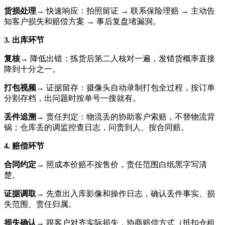
货损处理
→ 快速响应：拍照留证 → 联系保险理赔 → 主动告
知客户损失和赔偿方案 → 事后复盘堵漏洞。
3. 出库环节
复核
→ 降低出错：拣货后第二人核对一遍，发错货概率直接
降到十分之一。
打包视频
→ 证据留存：摄像头自动录制打包全过程，按订单
分割存档，出问题时按单号一搜就有。
丢件追溯
→ 责任判定：物流丢的协助客户索赔，不替物流背
锅；仓库丢的调监控查日志，问责到人、按合同赔。
4. 赔偿环节
合同约定
→ 照成本价赔不按售价，责任范围白纸黑字写清
楚。
证据调取
→ 先查出入库影像和操作日志，确认丢件事实、损
失范围、责任归属。
损失确认
→ 跟客户对齐实际损失，协商赔偿方式（抵扣仓租