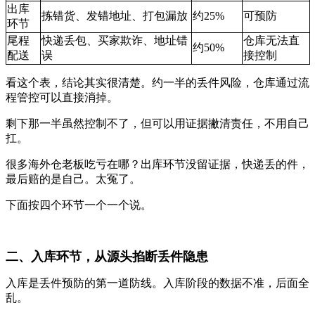
出库
拣错货、发错地址、打包漏放
约25%
可预防
环节
尾程
快递丢包、买家欺诈、地址错
仓库无法直
约50%
配送
误
接控制
看这个表，结论其实很清楚。约一半的丢件风险，仓库通过流
程管控可以直接消掉。
剩下那一半虽然控制不了，但可以用证据撇清责任，不用自己
扛。
很多海外仓老板吃亏在哪？出库环节没留证据，快递丢的件，
最后赔的是自己。太冤了。
下面按四个环节一个一个说。
二、入库环节，从源头掐断丢件隐患
入库是丢件预防的第一道防线。入库阶段的数据不准，后面全
乱。