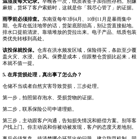
温湿度每天记录。
早晚各一次，纸质表签字加拍照存档。别嫌
麻烦，货坏了客户索赔时，这就是你「我尽心管了」的证据。
雨季前必须排查。
东南亚每年3到4月、10到11月是暴雨集中
期。仓库在低洼地带的话，货架底部抬高，别让货直接贴地。
排水口提前清淤。靠墙堆放的货拉出来。电子产品、纸质包装
类优先转移到高处。
该投保就投保。
仓库在洪水频发区域，保险得买，条款至少覆
盖火灾、水浸、台风。保费是成本，但跟整仓货损比起来，根
本就不值一提。
5. 在库货损处理，真出事了怎么办？
仓储不当或者自然灾害导致货损，三步处理。
第一步，拍照留存泡水、受损货物的证据。
第二步，联系保险公司申请理赔。
第三步，主动跟客户沟通，告知损失情况和赔偿方案。别等客
户找上门。你主动说和你被动被发现，客户的态度天差地别。
事后必须复盘，搞清楚哪个环节出的问题，建立防范机制。同