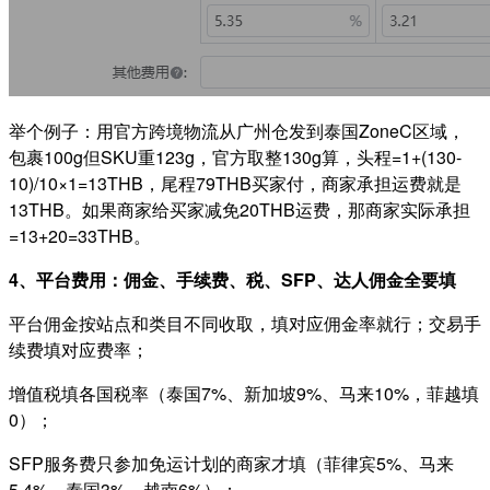
举个例子：用官方跨境物流从广州仓发到泰国ZoneC区域，
包裹100g但SKU重123g，官方取整130g算，头程=1+(130-
10)/10×1=13THB，尾程79THB买家付，商家承担运费就是
13THB。如果商家给买家减免20THB运费，那商家实际承担
=13+20=33THB。
4、平台费用：佣金、手续费、税、SFP、达人佣金全要填
平台佣金按站点和类目不同收取，填对应佣金率就行；交易手
续费填对应费率；
增值税填各国税率（泰国7%、新加坡9%、马来10%，菲越填
0）；
SFP服务费只参加免运计划的商家才填（菲律宾5%、马来
5.4%、泰国3%、越南6%）；