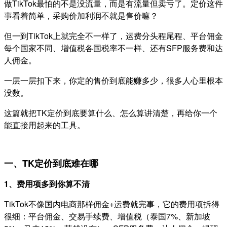
做TikTok最怕的不是没流量，而是有流量但卖亏了。
定价这件
事看着简单，采购价加利润不就是售价嘛？
但一到TikTok上就完全不一样了，运费分头程尾程、平台佣金
每个国家不同、增值税各国税率不一样、还有SFP服务费和达
人佣金。
一层一层扣下来，你定的售价到底能赚多少，很多人心里根本
没数。
这篇就把TK定价到底要算什么、怎么算讲清楚，再给你一个
能直接用起来的工具。
一、TK定价到底难在哪
1、费用项多到你算不清
TikTok不像国内电商那样佣金+运费就完事，
它的费用项拆得
很细：平台佣金、交易手续费、增值税（泰国7%、新加坡