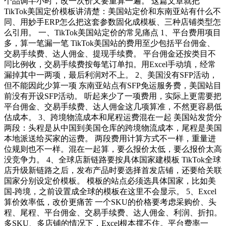
个品调半小时，改一次价又要重算一遍。 这篇文章就把
TikTok美国定价模板讲清楚：美国站定价和东南亚站有什么不
同、用妙手ERP怎么把这套参数固化成模板、三种店铺类型怎
么引用。 一、TikTok美国站定价的常见痛点 1、平台费用项目
多，算一笔漏一笔 TikTok美国站的费用至少包括平台佣金、
交易手续费、达人佣金、提现手续费。 平台佣金还按类目不
同比例收，交易手续费按每笔订单扣。用Excel手动填，经常
漏掉其中一两项，最后利润对不上。 2、美国没有SFP活动，
但不能因此少算一项 东南亚站点有SFP免运服务费，美国站目
前没有开设SFP活动。 听起来少了一项费用，实际上更需要把
平台佣金、交易手续费、达人佣金这几项算准，不然更容易低
估成本。 3、跨境物流成本和尾程运费混在一起 美国站发货分
两段：头程是从中国到美国仓库的跨境物流成本，尾程是美国
本地派送给买家的运费。 两段费用计算方式不一样，重量进
位规则也不一样。混在一起算，要么报价太低，要么报价太高
没竞争力。 4、全球店新链路要按具体国家建模板 TikTok全球
店升级新链路之后，发布产品时要选择首发店铺，还要给关联
国家分别设定价模板。 模板的站点必须选具体国家，比如美
国-跨境，之前设置成全球的模板在这里不会显示。 5、Excel
算价效率低，改价更痛苦 一个SKU的价格要考虑采购价、头
程、尾程、平台佣金、交易手续费、达人佣金、利润、折扣。
多SKU、多店铺的情况下，Excel根本撑不住。平台费率一