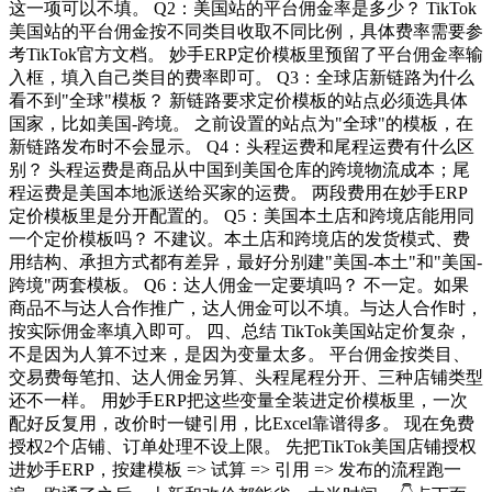
这一项可以不填。 Q2：美国站的平台佣金率是多少？ TikTok
美国站的平台佣金按不同类目收取不同比例，具体费率需要参
考TikTok官方文档。 妙手ERP定价模板里预留了平台佣金率输
入框，填入自己类目的费率即可。 Q3：全球店新链路为什么
看不到"全球"模板？ 新链路要求定价模板的站点必须选具体
国家，比如美国-跨境。 之前设置的站点为"全球"的模板，在
新链路发布时不会显示。 Q4：头程运费和尾程运费有什么区
别？ 头程运费是商品从中国到美国仓库的跨境物流成本；尾
程运费是美国本地派送给买家的运费。 两段费用在妙手ERP
定价模板里是分开配置的。 Q5：美国本土店和跨境店能用同
一个定价模板吗？ 不建议。本土店和跨境店的发货模式、费
用结构、承担方式都有差异，最好分别建"美国-本土"和"美国-
跨境"两套模板。 Q6：达人佣金一定要填吗？ 不一定。如果
商品不与达人合作推广，达人佣金可以不填。与达人合作时，
按实际佣金率填入即可。 四、总结 TikTok美国站定价复杂，
不是因为人算不过来，是因为变量太多。 平台佣金按类目、
交易费每笔扣、达人佣金另算、头程尾程分开、三种店铺类型
还不一样。 用妙手ERP把这些变量全装进定价模板里，一次
配好反复用，改价时一键引用，比Excel靠谱得多。 现在免费
授权2个店铺、订单处理不设上限。 先把TikTok美国店铺授权
进妙手ERP，按建模板 => 试算 => 引用 => 发布的流程跑一