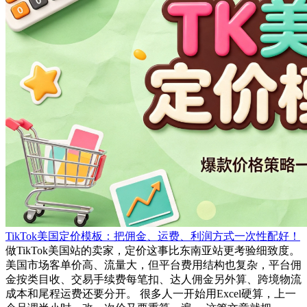
TikTok美国定价模板：把佣金、运费、利润方式一次性配好！
做TikTok美国站的卖家，定价这事比东南亚站更考验细致度。
美国市场客单价高、流量大，但平台费用结构也复杂，平台佣
金按类目收、交易手续费每笔扣、达人佣金另外算、跨境物流
成本和尾程运费还要分开。 很多人一开始用Excel硬算，上一