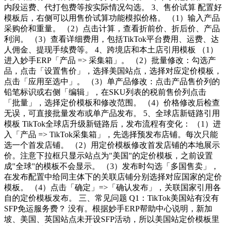
内段运费、代打包费等按实际情况勾选。 3、售价试算 配置好
模板后，右侧可以用售价试算功能模拟价格。 （1）输入产品
采购价和重量。 （2）点击计算，查看折前价、折后价、产品
利润。 （3）查看详细费用，包括TikTok平台费用、运费、达
人佣金、提现手续费等。 4、跨境店和本土店引用模板 （1）
进入妙手ERP「产品 => 采集箱」。 （2）批量修改：勾选产
品，点击「设置售价」，选择美国站点，选择对应定价模板，
点击「应用至选中」。 （3）单产品修改：点击产品售价列的
铅笔标识或右侧「编辑」，在SKU列表的税前售价列点击
「批量」，选择定价模板和修改范围。 （4）价格修改后检查
无误，可直接批量发布或单产品发布。 5、全球店新链路引用
模板 TikTok全球店升级新链路后，发布流程有变化： （1）进
入「产品 => TikTok采集箱」，先选择预发布店铺。每次只能
选一个首发店铺。 （2）用定价模板修改首发店铺的本地展示
价。注意下拉框只显示站点为"美国"的定价模板，之前设置
成"全球"的模板不会显示。 （3）发布时勾选「多国售卖」，
在发布配置中给同主体下的关联店铺分别选择对应国家的定价
模板。 （4）点击「确定」=>「确认发布」，关联国家引用各
自的定价模板发布。 三、常见问题 Q1：TikTok美国站有没有
SFP免运服务费？ 没有。根据妙手ERP帮助中心说明，新加
坡、美国、英国站点未开设SFP活动，所以美国站定价模板里