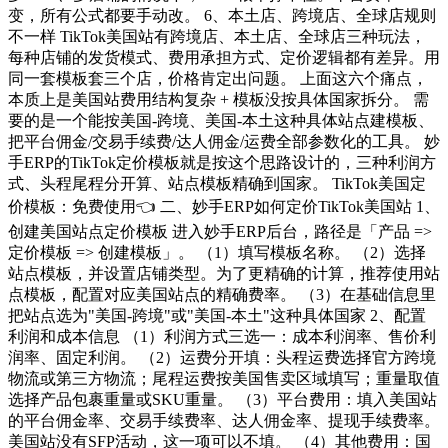
变，所有公式都要手动改。 6、本土店、跨境店、全球店规则
不一样 TikTok美国站有跨境店、本土店、全球店三种玩法，
每种店铺的发货模式、费用承担方式、定价逻辑都有差异。用
同一套模板套三个店，价格肯定出问题。 上面这六个痛点，
本质上是美国站费用结构复杂 + 模板没按具体国家拆分。 需
要的是一个能按美国-跨境、美国-本土这种具体站点建模板、
把平台佣金/交易手续费/达人佣金/运费全部参数化的工具。 妙
手ERP的TikTok定价模板就是按这个思路设计的，三种利润方
式、头程尾程分开算、站点模板精确到国家。 TikTok美国定
价模板：免费使用👈 二、妙手ERP如何定价TikTok美国站 1、
创建美国站点定价模板 进入妙手ERP后台，路径是「产品 =>
定价模板 => 创建模板」。 （1）填写模板名称。 （2）选择
站点模板，并设置店铺类型。为了更精确的计算，推荐使用站
点模板，配置对应美国站点的精确费率。 （3）在基础信息里
把站点选为"美国-跨境"或"美国-本土"这种具体国家 2、配置
利润和成本信息 （1）利润方式三选一：成本利润率、售价利
润率、固定利润。 （2）运费分开填：头程运费选择官方跨境
物流或第三方物流；尾程运费按美国售卖区域填写；重量取值
选择产品包裹重量或SKU重量。 （3）平台费用：填入美国站
的平台佣金率、交易手续费率、达人佣金率、提现手续费率。
美国站没有SFP活动，这一项可以不填。 （4）其他费用：国