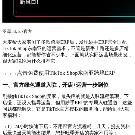
图源
TikTok官方
大麦
帮大家实测了多款跨境
ERP后，发现妙手ERP完全适配
TikTok Shop东南亚的运营需求，不管是新手上路还是多店精
细化运营，都能帮你省不少事。下面就从实际运营场景出发，
跟大家说说为什么推荐它。
点击免费使用
TikTok Shop东南亚
跨境
ERP
→
→→
一、官方绿色通道入驻，开店
+运营一步到位
刚接触
TikTok Shop的卖家，最头疼的就是入驻流程繁琐、下
店慢，还没人指导运营。但用妙手ERP的专属入驻通道，这些
问题都能解决
。
它是
TikTok官方授权的服务商，能给到4大独
家福利：
（
1
）
24小时快速下店：不用跟官方流程耗上几天，提交资料
后最快当天就能出结果，想赶旺季开店的卖家不用等；