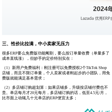
三、性价比拉满，中小卖家无压力
很多
ERP要么免费版功能阉割，要么按订单量收费（单量多了
成本直线涨），但妙手的定价特别实在：
（
1
）
新用户免费福利：刚注册可以免费授权
2个TikTok Shop
店铺，而且不限订单量，个人卖家或者刚起步的小团队，用免
费版就能满足基本需求；
（
2
）
多店铺订购超划算：如果店铺多，升级按店铺付费也不
贵
。
单店每月
才
20元每月
，
多店铺订购的话，低至
4.5元/月
，
比市面上动辄几十元单店的
ERP便宜太多；