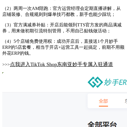
（
2
）
两周一次
AM陪跑：官方运营经理会定期直播讲解，从
店铺装修、合规规则到爆单技巧都教，新手也能少踩坑；
（
3
）
官方满减券补贴：开店后能领到
TTS官方发的商品满减
券，用来做初期引流特别管用，不用自己贴钱做活动；
（
4
）
5个店铺免费使用权：成功开店后，直接送1个月妙手
ERP的5店套餐，相当于开店+运营工具一起搞定，前期不用额
外花ERP的钱。
点我进入
TikTok Shop东南亚
妙手专属入驻通道
>>>