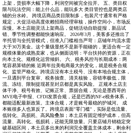
上架，货损率大幅下降，利润空间被完全拉开。 五、类目权
限与玩法空间：能上什么品，能玩多大 类目管控也是两类店
铺的分水岭。 跨境店商品类目限制多，包装尺寸通常有严格
规定，大促活动高度依赖招商经理审核，操作空间小，市场反
应慢。本土店能灵活上架商品，促销活动自助提报，新品试
错、季节性调整都能快速响应。 2026年3月，美客多还推出了
半托管与全托管模式，但准入门槛相当严苛：店铺年均流水需
大于30万美金。这个量级显然不是新手能碰的，更适合有一定
规模体量的成熟卖家，也从侧面说明：平台扶持的资源，正在
向本土化、规模化运营倾斜。 六、税务风控与长期成本：两
笔容易算错的账 近两年拉美电商最大的变化，就是税务合规
化、监管严格化。跨境店没有本土税号、没有本地合规主体，
一旦遇到平台复审、税务抽查、清关核验，容错率极低，限
流、冻结、限制提现甚至封店都是真实风险。 正规本土店主
体干净、税号有效、记账正常、票据合规，无论是墨西哥的
MVE电子申报、CFDI发票合规，还是巴西的NF-e税务体系，
都能适配最新政策。主体合规，才是账号最稳的护城河。 成
本账很多人也算反了。跨境店表面"零门槛"，实际是低流量、
低转化、高损耗、高风险叠加；本土店有固定维护成本，但高
流量、高转化、低损耗，还能无限放量。只要店铺月销稳定突
破基础区间，本土店多出来的利润完全覆盖主体成本，剩余利