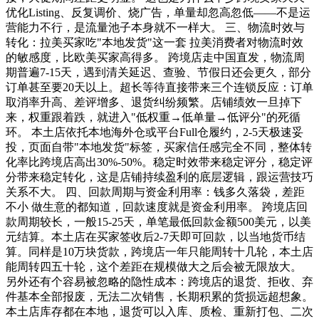
优化Listing、反复调价、烧广告，单量却忽高忽低——不是运
营能力不行，是流量池子本身就不一样大。 三、物流时效与
转化：拉美买家吃"本地发货"这一套 拉美消费者对物流时效
的敏感度，比欧美买家高得多。 跨境店走中国直发，物流周
期普遍7-15天，遇到清关延迟、查验、节假日还会更久，部分
订单甚至要20天以上。超长等待直接带来三个连锁反应：订单
取消率升高、差评增多、退货纠纷频繁。店铺绩效一旦掉下
来，权重跟着跌，就进入"低权重→低单量→低评分"的死循
环。 本土店依托本地海外仓或平台Full仓履约，2-5天极速妥
投，页面自带"本地发货"标签，买家信任感完全不同，整体转
化率比跨境店高出30%-50%。稳定时效带来稳定评分，稳定评
分带来稳定转化，这是店铺持续盈利的底层逻辑，跟运营技巧
关系不大。 四、回款周期与资金利用率：钱多久落袋，差距
不小 做生意的都知道，回款速度就是资金利用率。 跨境店回
款周期较长，一般15-25天，单笔最低回款金额500美元，以美
元结算。本土店在买家签收后2-7天即可回款，以当地货币结
算。同样是10万块货款，跨境店一年只能周转十几轮，本土店
能周转四五十轮，这个差距在规模做大之后会被无限放大。
另外还有个容易被忽略的隐性成本：跨境店的退货、拒收、弃
件基本全部报废，无法二次销售，长期积累的货损远超想象。
本土店库存都在本地，退货可以入库、质检、重新打包、二次