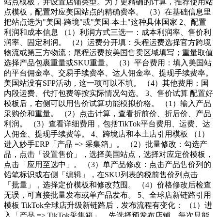
站点模板，并设置店铺类型。为了更精确的计算，推荐使用站
点模板，配置对应美国站点的精确费率。 （3）在基础信息里
把站点选为"美国-跨境"或"美国-本土"这种具体国家 2、配置
利润和成本信息 （1）利润方式三选一：成本利润率、售价利
润率、固定利润。 （2）运费分开填：头程运费选择官方跨境
物流或第三方物流；尾程运费按美国售卖区域填写；重量取值
选择产品包裹重量或SKU重量。 （3）平台费用：填入美国站
的平台佣金率、交易手续费率、达人佣金率、提现手续费率。
美国站没有SFP活动，这一项可以不填。 （4）其他费用：国
内段运费、代打包费等按实际情况勾选。 3、售价试算 配置好
模板后，右侧可以用售价试算功能模拟价格。 （1）输入产品
采购价和重量。 （2）点击计算，查看折前价、折后价、产品
利润。 （3）查看详细费用，包括TikTok平台费用、运费、达
人佣金、提现手续费等。 4、跨境店和本土店引用模板 （1）
进入妙手ERP「产品 => 采集箱」。 （2）批量修改：勾选产
品，点击「设置售价」，选择美国站点，选择对应定价模板，
点击「应用至选中」。 （3）单产品修改：点击产品售价列的
铅笔标识或右侧「编辑」，在SKU列表的税前售价列点击
「批量」，选择定价模板和修改范围。 （4）价格修改后检查
无误，可直接批量发布或单产品发布。 5、全球店新链路引用
模板 TikTok全球店升级新链路后，发布流程有变化： （1）进
入「产品 => TikTok采集箱」，先选择预发布店铺。每次只能