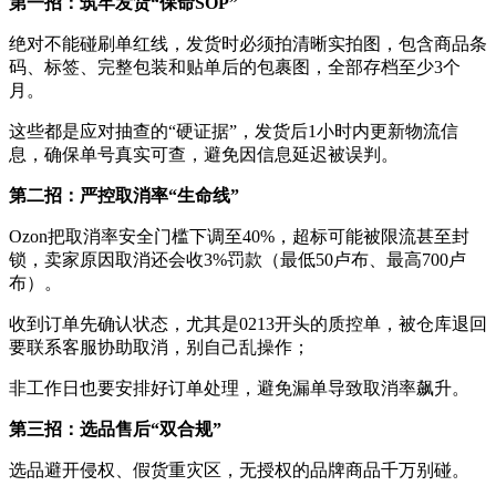
第一招：筑牢发货“保命SOP”
绝对不能碰刷单红线，发货时必须拍清晰实拍图，包含商品条
码、标签、完整包装和贴单后的包裹图，全部存档至少3个
月。
这些都是应对抽查的“硬证据”，发货后1小时内更新物流信
息，确保单号真实可查，避免因信息延迟被误判。
第二招：严控取消率“生命线”
Ozon把取消率安全门槛下调至40%，超标可能被限流甚至封
锁，卖家原因取消还会收3%罚款（最低50卢布、最高700卢
布）。
收到订单先确认状态，尤其是0213开头的质控单，被仓库退回
要联系客服协助取消，别自己乱操作；
非工作日也要安排好订单处理，避免漏单导致取消率飙升。
第三招：选品售后“双合规”
选品避开侵权、假货重灾区，无授权的品牌商品千万别碰。