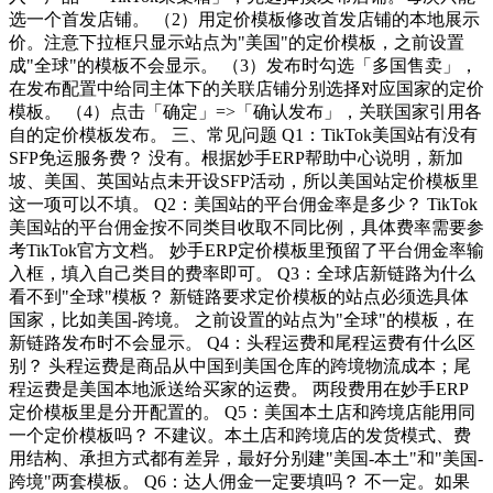
选一个首发店铺。 （2）用定价模板修改首发店铺的本地展示
价。注意下拉框只显示站点为"美国"的定价模板，之前设置
成"全球"的模板不会显示。 （3）发布时勾选「多国售卖」，
在发布配置中给同主体下的关联店铺分别选择对应国家的定价
模板。 （4）点击「确定」=>「确认发布」，关联国家引用各
自的定价模板发布。 三、常见问题 Q1：TikTok美国站有没有
SFP免运服务费？ 没有。根据妙手ERP帮助中心说明，新加
坡、美国、英国站点未开设SFP活动，所以美国站定价模板里
这一项可以不填。 Q2：美国站的平台佣金率是多少？ TikTok
美国站的平台佣金按不同类目收取不同比例，具体费率需要参
考TikTok官方文档。 妙手ERP定价模板里预留了平台佣金率输
入框，填入自己类目的费率即可。 Q3：全球店新链路为什么
看不到"全球"模板？ 新链路要求定价模板的站点必须选具体
国家，比如美国-跨境。 之前设置的站点为"全球"的模板，在
新链路发布时不会显示。 Q4：头程运费和尾程运费有什么区
别？ 头程运费是商品从中国到美国仓库的跨境物流成本；尾
程运费是美国本地派送给买家的运费。 两段费用在妙手ERP
定价模板里是分开配置的。 Q5：美国本土店和跨境店能用同
一个定价模板吗？ 不建议。本土店和跨境店的发货模式、费
用结构、承担方式都有差异，最好分别建"美国-本土"和"美国-
跨境"两套模板。 Q6：达人佣金一定要填吗？ 不一定。如果