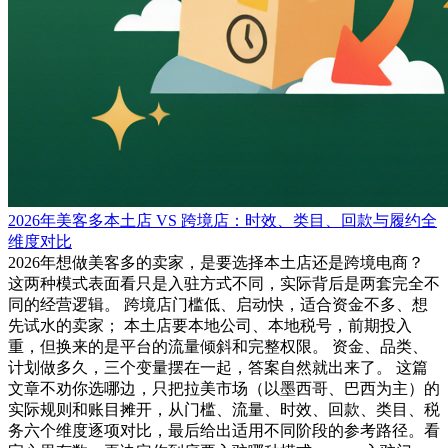
2026年美客多本土店 VS 跨境店：时效、类目、回款与履约全
维度对比
2026年想做美客多的卖家，是要选择本土店还是跨境电商？
这两种模式表面看只是入驻方式不同，实际背后是两套完全不
同的经营逻辑。 跨境店门槛低、启动快，适合资金不多、想
先试水的卖家； 本土店要本地公司、本地税号，前期投入
重，但换来的是平台的流量倾斜和完整权限。 资金、品类、
计划做多久，三个变量摆在一起，答案自然就出来了。 这篇
文章不劝你选哪边，只把拉美市场（以墨西哥、巴西为主）的
实际规则和账目摊开，从门槛、流量、时效、回款、类目、税
务六个维度逐项对比，最后给出适用不同阶段的参考路径。看