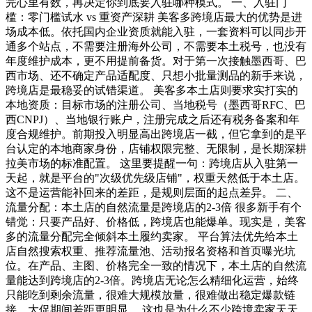
完心里有数，再决定你到底要入驻哪种模式。 一、入驻门
槛：零门槛试水 vs 重资产深耕 美客多跨境店最大的优势是进
场成本低。依托国内企业资质就能入驻，一套资料可以同步开
通多个站点，不需要注册海外公司，不需要本土税号，也没有
年度维护成本，更不用提前备货。对于第一次接触墨西哥、巴
西市场、还不确定产品适配度、只想小批量测品的新手来说，
跨境店是最稳妥的试错渠道。 美客多本土店则要求实打实的
本地资质：目标市场的注册公司、当地税号（墨西哥RFC、巴
西CNPJ）、当地银行账户，注册完成之后还有税务备案和年
度合规维护。前期投入明显高出跨境店一截，但它拿到的是平
台认定的本地商家身份，店铺权限完整、无限制，是长期深耕
拉美市场的标准配置。 这里要提醒一句：跨境店从入驻第一
天起，就是平台的"次级优先级店铺"，权重天然低于本土店。
这不是运营能补回来的差距，是规则层面的起点差异。 二、
流量分配：本土店的自然流量是跨境店的2-3倍 很多新手有个
错觉：只要产品好、价格低，跨境店也能爆单。现实是，美客
多的流量分配完全倾斜本土履约卖家。 平台算法优先给本土
店自然搜索权重、推荐流量池、活动报名资格和首页曝光坑
位。在产品、主图、价格完全一致的情况下，本土店的自然流
量能达到跨境店的2-3倍。跨境店无论怎么精细化运营，始终
只能吃到剩余流量，很难大规模放量，很难做出稳定爆款链
接，大促期间差距更明显。 这也是为什么不少跨境卖家天天