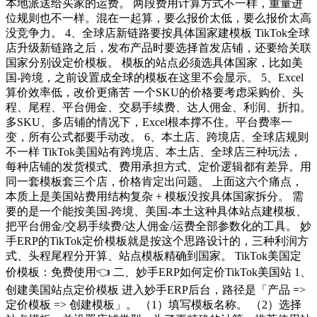
本地派送给买家的运费。 两段费用计算方式不一样，重量进
位规则也不一样。混在一起算，要么报价太低，要么报价太高
没竞争力。 4、全球店新链路要按具体国家建模板 TikTok全球
店升级新链路之后，发布产品时要选择首发店铺，还要给关联
国家分别设定价模板。 模板的站点必须选具体国家，比如美
国-跨境，之前设置成全球的模板在这里不会显示。 5、Excel
算价效率低，改价更痛苦 一个SKU的价格要考虑采购价、头
程、尾程、平台佣金、交易手续费、达人佣金、利润、折扣。
多SKU、多店铺的情况下，Excel根本撑不住。平台费率一
变，所有公式都要手动改。 6、本土店、跨境店、全球店规则
不一样 TikTok美国站有跨境店、本土店、全球店三种玩法，
每种店铺的发货模式、费用承担方式、定价逻辑都有差异。用
同一套模板套三个店，价格肯定出问题。 上面这六个痛点，
本质上是美国站费用结构复杂 + 模板没按具体国家拆分。 需
要的是一个能按美国-跨境、美国-本土这种具体站点建模板、
把平台佣金/交易手续费/达人佣金/运费全部参数化的工具。 妙
手ERP的TikTok定价模板就是按这个思路设计的，三种利润方
式、头程尾程分开算、站点模板精确到国家。 TikTok美国定
价模板：免费使用👈 二、妙手ERP如何定价TikTok美国站 1、
创建美国站点定价模板 进入妙手ERP后台，路径是「产品 =>
定价模板 => 创建模板」。 （1）填写模板名称。 （2）选择