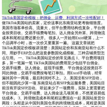
TikTok美国定价模板：把佣金、运费、利润方式一次性配好！
做TikTok美国站的卖家，定价这事比东南亚站更考验细致度。
美国市场客单价高、流量大，但平台费用结构也复杂，平台佣
金按类目收、交易手续费每笔扣、达人佣金另外算、跨境物流
成本和尾程运费还要分开。 很多人一开始用Excel硬算，上一
个品调半小时，改一次价又要重算一遍。 这篇文章就把
TikTok美国定价模板讲清楚：美国站定价和东南亚站有什么不
同、用妙手ERP怎么把这套参数固化成模板、三种店铺类型怎
么引用。 一、TikTok美国站定价的常见痛点 1、平台费用项目
多，算一笔漏一笔 TikTok美国站的费用至少包括平台佣金、
交易手续费、达人佣金、提现手续费。 平台佣金还按类目不
同比例收，交易手续费按每笔订单扣。用Excel手动填，经常
漏掉其中一两项，最后利润对不上。 2、美国没有SFP活动，
但不能因此少算一项 东南亚站点有SFP免运服务费，美国站目
前没有开设SFP活动。 听起来少了一项费用，实际上更需要把
平台佣金、交易手续费、达人佣金这几项算准，不然更容易低
估成本。 3、跨境物流成本和尾程运费混在一起 美国站发货分
两段：头程是从中国到美国仓库的跨境物流成本，尾程是美国