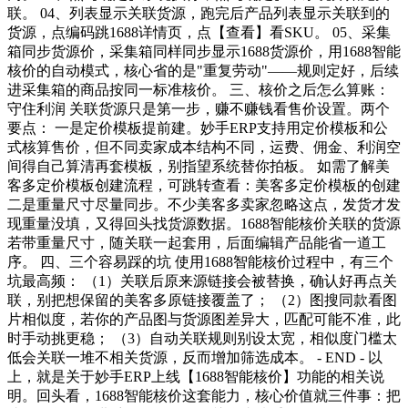
联。 04、列表显示关联货源，跑完后产品列表显示关联到的
货源，点编码跳1688详情页，点【查看】看SKU。 05、采集
箱同步货源价，采集箱同样同步显示1688货源价，用1688智能
核价的自动模式，核心省的是"重复劳动"——规则定好，后续
进采集箱的商品按同一标准核价。 三、核价之后怎么算账：
守住利润 关联货源只是第一步，赚不赚钱看售价设置。两个
要点： 一是定价模板提前建。妙手ERP支持用定价模板和公
式核算售价，但不同卖家成本结构不同，运费、佣金、利润空
间得自己算清再套模板，别指望系统替你拍板。 如需了解美
客多定价模板创建流程，可跳转查看：美客多定价模板的创建
二是重量尺寸尽量同步。不少美客多卖家忽略这点，发货才发
现重量没填，又得回头找货源数据。1688智能核价关联的货源
若带重量尺寸，随关联一起套用，后面编辑产品能省一道工
序。 四、三个容易踩的坑 使用1688智能核价过程中，有三个
坑最高频： （1）关联后原来源链接会被替换，确认好再点关
联，别把想保留的美客多原链接覆盖了； （2）图搜同款看图
片相似度，若你的产品图与货源图差异大，匹配可能不准，此
时手动挑更稳； （3）自动关联规则别设太宽，相似度门槛太
低会关联一堆不相关货源，反而增加筛选成本。 - END - 以
上，就是关于妙手ERP上线【1688智能核价】功能的相关说
明。回头看，1688智能核价这套能力，核心价值就三件事：把