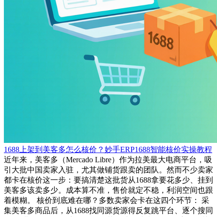
1688上架到美客多怎么核价？妙手ERP1688智能核价实操教程
近年来，美客多（Mercado Libre）作为拉美最大电商平台，吸
引大批中国卖家入驻，尤其做铺货跟卖的团队。然而不少卖家
都卡在核价这一步：要搞清楚这批货从1688拿要花多少、挂到
美客多该卖多少。成本算不准，售价就定不稳，利润空间也跟
着模糊。 核价到底难在哪？多数卖家会卡在这四个环节： 采
集美客多商品后，从1688找同源货源得反复跳平台、逐个搜同