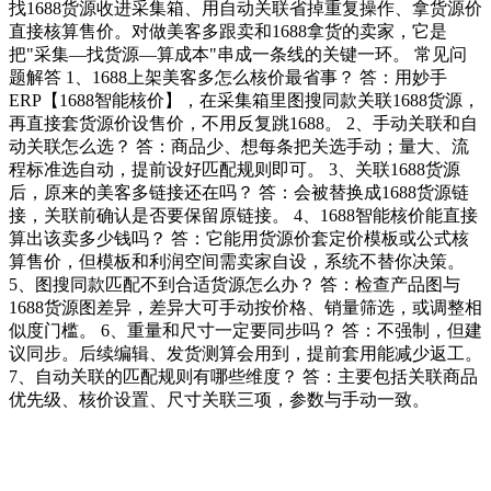
找1688货源收进采集箱、用自动关联省掉重复操作、拿货源价
直接核算售价。对做美客多跟卖和1688拿货的卖家，它是
把"采集—找货源—算成本"串成一条线的关键一环。 常见问
题解答 1、1688上架美客多怎么核价最省事？ 答：用妙手
ERP【1688智能核价】，在采集箱里图搜同款关联1688货源，
再直接套货源价设售价，不用反复跳1688。 2、手动关联和自
动关联怎么选？ 答：商品少、想每条把关选手动；量大、流
程标准选自动，提前设好匹配规则即可。 3、关联1688货源
后，原来的美客多链接还在吗？ 答：会被替换成1688货源链
接，关联前确认是否要保留原链接。 4、1688智能核价能直接
算出该卖多少钱吗？ 答：它能用货源价套定价模板或公式核
算售价，但模板和利润空间需卖家自设，系统不替你决策。
5、图搜同款匹配不到合适货源怎么办？ 答：检查产品图与
1688货源图差异，差异大可手动按价格、销量筛选，或调整相
似度门槛。 6、重量和尺寸一定要同步吗？ 答：不强制，但建
议同步。后续编辑、发货测算会用到，提前套用能减少返工。
7、自动关联的匹配规则有哪些维度？ 答：主要包括关联商品
优先级、核价设置、尺寸关联三项，参数与手动一致。