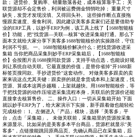
款； 进货价、复购率、销量散落各处，成本核算靠手工； 关
联货源却不会定售价，利润被运费佣金悄悄吃掉； 重量尺寸
缺失，发货才发现没填、又得回头补。 这些操作断点直接拖
慢跟卖速度、蚕食利润。因此建议美客多卖家们还是要借助专
业的ERP工具，以妙手ERP为例，该工具上线了【1688智能核
价】功能，把"找货源—关联—核算"收进采集箱打通。那么下
面本文就给大家分享下美客多1688智能核价的实操路径，守住
利润不亏损。 一、1688智能核价解决什么：把找货源收进采
集箱 当你把商品采集到妙手ERP采集箱后，【1688智能核
价】会按图片去1688搜同款货源，支持手动点选，也能设好规
则让系统自动关联。它最直接的价值，是替你省掉"开1688新
标签页搜同款、手抄进货价"这套动作。 对做美客多跟卖的卖
家来说这点尤其关键：跟卖拼的就是拿货成本和上架速度，找
货源、算成本这两步越顺，上架就越快。用1688智能核价，等
于把找货源的动作压缩进采集流程本身，关联后的货源价还能
直接拿去核算售价。 二、操作入口：一切从采集箱开始 下面
就以妙手ERP为了，给大家演示下实操，新手跟着做也能轻松
完成核价： 1、左侧进入「产品」模块，选择「美客多」平
台，点击「采集箱」。 未做关联前，采集箱里的货源按采集
来源显示。比如采的是美客多本平台商品，货源栏就显示"美
客多"，点链接能跳回原商品页。先确认商品已在采集箱，后