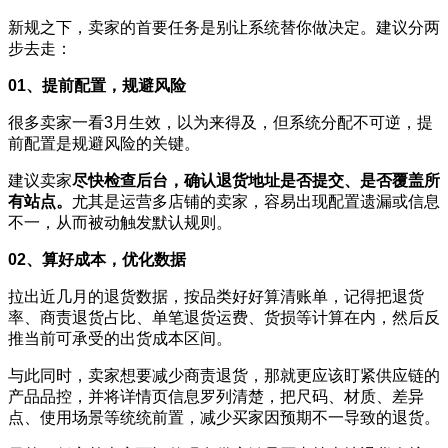
新规之下，卖家的首要任务是别让系统替你做决定。建议分两
步去走：
01、提前配置，规避风险
很多卖家一看3月生效，以为来得及，但系统分配不可逆，提
前配置是规避风险的关键。
建议卖家
尽快检查后台，确认退货地址是否提交、是否覆盖所
有站点。
尤其是
运营
多店铺的卖家，容易出现配置遗漏或信息
不一，从而被动触发默认规则。
02、算好成本，优化数据
拉出近几月的退货数据，按品类好好算清账单，记得把退货
率、商责退货占比、单笔退货运费、货损等计算在内，然后反
推当前可承受的出货成本区间。
与此同时，卖家想要减少商责退货，那就更应该盯紧供应链的
产品品控，并将详情页信息罗列清楚，把尺码、材质、差异
点、
使用场景
等统统前置，减少买家因预期不一导致的退货。