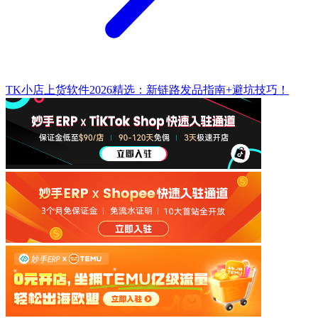
TK小店上货软件2026精选：新链路发品指南+避坑技巧！