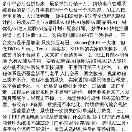
多个平台后台拼起来，最多撑到月销十万。 跨境电商管理系
统要做的是把六件事装进同一个后台一个流程跑，AI工具接
管重复活，人只做判断。 妙手ERP就是按这套全流程思路设
计的，跨境AI工具（AI翻译/AI模特/AI修图/AI商品图/AI一键
优化/AI达人建联/AI选品计划）配套打通。 妙手ERP快捷注册
通道：点击注册👈 二、选跨境电商ERP的五个硬指标 1、平
台支持是不是够全 只支持亚马逊、Shopee的ERP一大堆，但
做TikTok Shop、Temu、美客多、SHEIN的卖家越来越多。系
统支持的平台越多，未来扩平台越省事。 2、AI工具能不能落
地 光有AI噱头不够，要看AI翻译/AI修图/AI模特/AI达人邀约
这些能不能在系统里直接调用，不用再开第三方软件。 3、教
程体系是否覆盖新手到老手 入门必看、图文教程、视频教程
三类齐不齐。教程不全的系统，卖家遇到问题只能自己琢磨，
效率会被卡死。 4、价格是否透明 起步价、加店铺、加订单
量、加模块的加价规则是不是明码标价。别等业务起来了才发
现月费翻倍，绑死走不掉。 5、稳定性和合规性 服务器响应速
度、有没有ICP备案、数据是否本地化、跨境数据传输合规性
——这些是底线，系统挂一次损失的订单远比月费贵。 三、
妙手ERP跨境电商管理系统覆盖到什么程度 妙手ERP的跨境电
商管理系统按基础ERP（订单/商品/库存/数据）+跨境AI工具+
多平台全流程三层设计，覆盖从选品到售后的完整链路。 1、