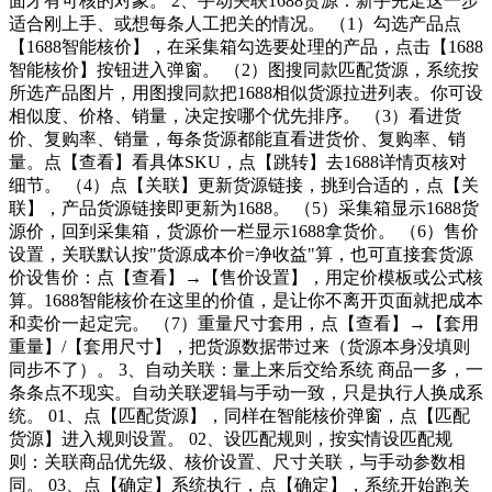
面才有可核的对象。 2、手动关联1688货源：新手先走这一步
适合刚上手、或想每条人工把关的情况。 （1）勾选产品点
【1688智能核价】，在采集箱勾选要处理的产品，点击【1688
智能核价】按钮进入弹窗。 （2）图搜同款匹配货源，系统按
所选产品图片，用图搜同款把1688相似货源拉进列表。你可设
相似度、价格、销量，决定按哪个优先排序。 （3）看进货
价、复购率、销量，每条货源都能直看进货价、复购率、销
量。点【查看】看具体SKU，点【跳转】去1688详情页核对
细节。 （4）点【关联】更新货源链接，挑到合适的，点【关
联】，产品货源链接即更新为1688。 （5）采集箱显示1688货
源价，回到采集箱，货源价一栏显示1688拿货价。 （6）售价
设置，关联默认按"货源成本价=净收益"算，也可直接套货源
价设售价：点【查看】→【售价设置】，用定价模板或公式核
算。1688智能核价在这里的价值，是让你不离开页面就把成本
和卖价一起定完。 （7）重量尺寸套用，点【查看】→【套用
重量】/【套用尺寸】，把货源数据带过来（货源本身没填则
同步不了）。 3、自动关联：量上来后交给系统 商品一多，一
条条点不现实。自动关联逻辑与手动一致，只是执行人换成系
统。 01、点【匹配货源】，同样在智能核价弹窗，点【匹配
货源】进入规则设置。 02、设匹配规则，按实情设匹配规
则：关联商品优先级、核价设置、尺寸关联，与手动参数相
同。 03、点【确定】系统执行，点【确定】，系统开始跑关