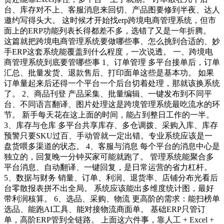
台、库存对不上、客服消息来回切、产品图要修到半夜、达人
邀约写得头大。 这时候才开始找erp跨境电商管理系统，但市
面上的ERP功能列表长得都差不多，选错了又是一年折腾。
这篇就把跨境电商管理系统要做哪些事、怎么挑到合适的、妙
手ERP这套系统能覆盖到什么程度，一次说透。 一、跨境电
商管理系统到底要管哪些事 1、订单管理 多平台接单后，订单
汇总、批量发货、退款售后、打印面单这些是基本功。 如果
订单量起来后还得一个平台一个后台切着处理，那就该换系统
了。 2、商品刊登 产品采集、批量编辑、一键发布到不同平
台、不同语言翻译、图片处理这是跨境管理系统最吃流水的环
节。 新手每天花在这上面的时间，能占到整日工作的一半。
3、库存与仓库 多平台共享库存、多仓调拨、采购入库、库存
预警只要SKU过百、手动管就一定出错。专业系统应该是一
盘货喂多渠道的状态。 4、客服与消息 每个平台的消息中心是
独立的，回复晚一分钟买家可能就跑了。 管理系统能聚合多
平台消息、自动翻译、一键回复，是日常运营的省力杠杆。
5、数据与财务 销量、订单、利润、退货率、店铺分布光看后
台零散报表拼不出全局。 系统应该能出多维度统计图，最好
带利润核算。 6、选品、采购、物流 更高阶的需求：能扫榜单
选品、能跑AI工具、能对接物流商面单。 基础ERP只管订
单，高阶ERP管到全链路。 上面这六件事，靠人工 + Excel +