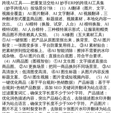
跨境AI工具——把重复活交给AI 妙手ERP的跨境AI工具集
（妙手跨境AI）按场景分7块： （1）AI翻译（图片、文字、
视频全覆盖） AI 图片翻译、AI 文字翻译、AI 视频翻译，三
种翻译形式覆盖商品图、标题描述、视频素材，本地化内容一
次出。 （2）AI模特（换脸、试穿、人台） AI 模特换脸、AI
模特试鞋、AI 人台模特，三种模特展示形式，让服装鞋帽类
商品图不用依赖真人实拍。 （3）AI修图（五大素材工具）
①AI 一键抠图：把产品从原图里抠出来，换背景。 ②AI 图片
裂变：一张图变多张，平台防重复用得上。 ③AI 素材贴合：
把素材拼到指定模板上。 ④AI 智能消除：擦掉不需要的水印
或杂物。 ⑤AI 图片白底：直接出白底图，符合平台要求。
（4）AI商品图（图视智创） ①AI 文生图：文字描述直接出
商品图。 ②AI 更换场景：把同一商品换到不同场景里。 ③AI
高清放大：低清图变高清。 ④AI 图生标题：从图片内容反推
标题文案。 ⑤AI 图生视频：图片变成短视频内容。 （5）AI
一键优化商品（基于平台规则+热销数据） 产品标题：基于平
台规则+热销产品数据，添加 SEO 关键词并翻译为站点语言，
过滤重复词汇，确保文字长度不少于50个字符。 产品描述：
优化润色描述内容，突出产品核心卖点，去除描述图水印并翻
译为站点语言，确保文字长度不少于500个字符。 产品图片：
图片不足 5 张时裂变补齐，去除前 9 张图片水印并翻译为站点