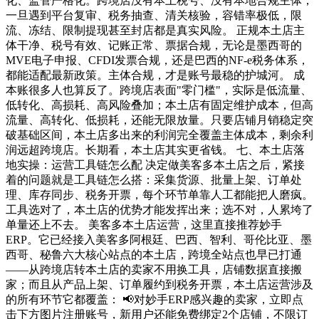
化、监管严格化。跨境店没有本土税号、没有本地合规主体，
一旦遇到平台复审、税务抽查、清关核验，容错率极低，限
流、冻结、限制提现甚至封店都是真实风险。 正规本土店主
体干净、税号有效、记账正常、票据合规，无论是墨西哥的
MVE电子申报、CFDI发票合规，还是巴西的NF-e税务体系，
都能适配最新政策。主体合规，才是账号最稳的护城河。 成
本账很多人也算反了。跨境店表面"零门槛"，实际是低流量、
低转化、高损耗、高风险叠加；本土店有固定维护成本，但高
流量、高转化、低损耗，还能无限放量。只要店铺月销稳定突
破基础区间，本土店多出来的利润完全覆盖主体成本，剩余利
润远超跨境店。长期看，本土店其实更省钱。 七、本土店落
地实操：运营工具链怎么配 决定做美客多本土店之后，紧接
着的问题就是工具链怎么搭：采集货源、批量上架、订单处
理、库存同步、税务开票，每个环节单靠人工都能把人磨疯。
工具选对了，本土店的优势才能发挥出来；选不对，人累垮了
单量还上不去。 美客多本土店运营，这里直接推荐妙手
ERP。它已经接入美客多阿根廷、巴西、智利、哥伦比亚、墨
西哥、秘鲁六大核心站点的本土店，跨境全站点也早已打通
——从跨境店转本土店的卖家不用换工具，店铺数据直接搬
家；而且从产品上架、订单履约到税务开票，本土店运营涉及
的所有环节它都覆盖： 📢对妙手ERP感兴趣的卖家，立即点
击下方图片注册账号，新用户还能免费绑定2个店铺，不限订