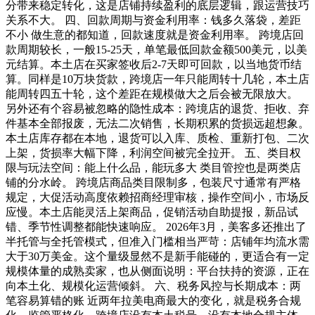
分带来稳定转化，这是店铺持续盈利的底层逻辑，跟运营技巧
关系不大。 四、回款周期与资金利用率：钱多久落袋，差距
不小 做生意的都知道，回款速度就是资金利用率。 跨境店回
款周期较长，一般15-25天，单笔最低回款金额500美元，以美
元结算。本土店在买家签收后2-7天即可回款，以当地货币结
算。同样是10万块货款，跨境店一年只能周转十几轮，本土店
能周转四五十轮，这个差距在规模做大之后会被无限放大。
另外还有个容易被忽略的隐性成本：跨境店的退货、拒收、弃
件基本全部报废，无法二次销售，长期积累的货损远超想象。
本土店库存都在本地，退货可以入库、质检、重新打包、二次
上架，货损率大幅下降，利润空间被完全拉开。 五、类目权
限与玩法空间：能上什么品，能玩多大 类目管控也是两类店
铺的分水岭。 跨境店商品类目限制多，包装尺寸通常有严格
规定，大促活动高度依赖招商经理审核，操作空间小，市场反
应慢。本土店能灵活上架商品，促销活动自助提报，新品试
错、季节性调整都能快速响应。 2026年3月，美客多还推出了
半托管与全托管模式，但准入门槛相当严苛：店铺年均流水需
大于30万美金。这个量级显然不是新手能碰的，更适合有一定
规模体量的成熟卖家，也从侧面说明：平台扶持的资源，正在
向本土化、规模化运营倾斜。 六、税务风控与长期成本：两
笔容易算错的账 近两年拉美电商最大的变化，就是税务合规