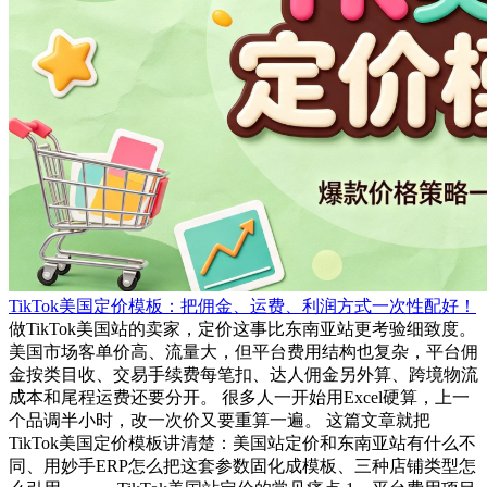
TikTok美国定价模板：把佣金、运费、利润方式一次性配好！
做TikTok美国站的卖家，定价这事比东南亚站更考验细致度。
美国市场客单价高、流量大，但平台费用结构也复杂，平台佣
金按类目收、交易手续费每笔扣、达人佣金另外算、跨境物流
成本和尾程运费还要分开。 很多人一开始用Excel硬算，上一
个品调半小时，改一次价又要重算一遍。 这篇文章就把
TikTok美国定价模板讲清楚：美国站定价和东南亚站有什么不
同、用妙手ERP怎么把这套参数固化成模板、三种店铺类型怎