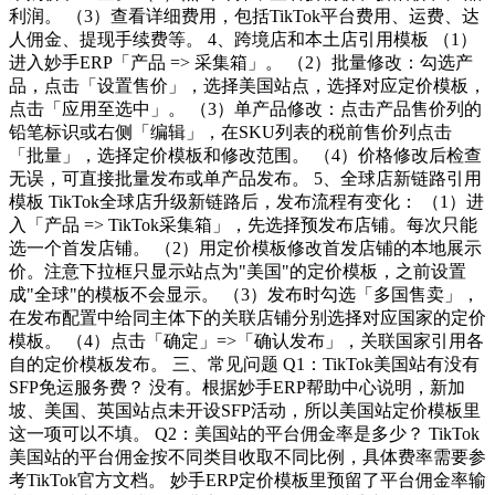
利润。 （3）查看详细费用，包括TikTok平台费用、运费、达
人佣金、提现手续费等。 4、跨境店和本土店引用模板 （1）
进入妙手ERP「产品 => 采集箱」。 （2）批量修改：勾选产
品，点击「设置售价」，选择美国站点，选择对应定价模板，
点击「应用至选中」。 （3）单产品修改：点击产品售价列的
铅笔标识或右侧「编辑」，在SKU列表的税前售价列点击
「批量」，选择定价模板和修改范围。 （4）价格修改后检查
无误，可直接批量发布或单产品发布。 5、全球店新链路引用
模板 TikTok全球店升级新链路后，发布流程有变化： （1）进
入「产品 => TikTok采集箱」，先选择预发布店铺。每次只能
选一个首发店铺。 （2）用定价模板修改首发店铺的本地展示
价。注意下拉框只显示站点为"美国"的定价模板，之前设置
成"全球"的模板不会显示。 （3）发布时勾选「多国售卖」，
在发布配置中给同主体下的关联店铺分别选择对应国家的定价
模板。 （4）点击「确定」=>「确认发布」，关联国家引用各
自的定价模板发布。 三、常见问题 Q1：TikTok美国站有没有
SFP免运服务费？ 没有。根据妙手ERP帮助中心说明，新加
坡、美国、英国站点未开设SFP活动，所以美国站定价模板里
这一项可以不填。 Q2：美国站的平台佣金率是多少？ TikTok
美国站的平台佣金按不同类目收取不同比例，具体费率需要参
考TikTok官方文档。 妙手ERP定价模板里预留了平台佣金率输