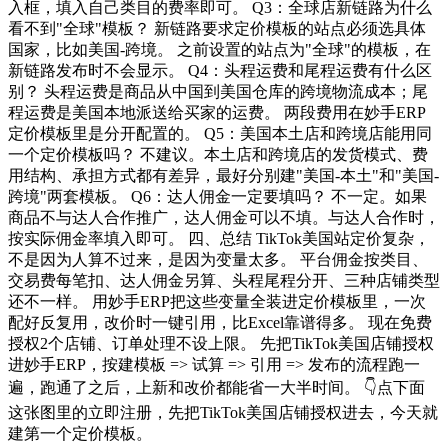
入框，填入自己类目的费率即可。 Q3：全球店新链路为什么
看不到"全球"模板？ 新链路要求定价模板的站点必须选具体
国家，比如美国-跨境。 之前设置的站点为"全球"的模板，在
新链路发布时不会显示。 Q4：头程运费和尾程运费有什么区
别？ 头程运费是商品从中国到美国仓库的跨境物流成本；尾
程运费是美国本地派送给买家的运费。 两段费用在妙手ERP
定价模板里是分开配置的。 Q5：美国本土店和跨境店能用同
一个定价模板吗？ 不建议。本土店和跨境店的发货模式、费
用结构、承担方式都有差异，最好分别建"美国-本土"和"美国-
跨境"两套模板。 Q6：达人佣金一定要填吗？ 不一定。如果
商品不与达人合作推广，达人佣金可以不填。与达人合作时，
按实际佣金率填入即可。 四、总结 TikTok美国站定价复杂，
不是因为人算不过来，是因为变量太多。 平台佣金按类目、
交易费每笔扣、达人佣金另算、头程尾程分开、三种店铺类型
还不一样。 用妙手ERP把这些变量全装进定价模板里，一次
配好反复用，改价时一键引用，比Excel靠谱得多。 现在免费
授权2个店铺、订单处理不设上限。 先把TikTok美国店铺授权
进妙手ERP，按建模板 => 试算 => 引用 => 发布的流程跑一
遍，跑通了之后，上新和改价都能省一大半时间。 👇点下面
这张图里的立即注册，先把TikTok美国店铺授权进去，今天就
建第一个定价模板。