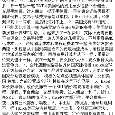
么引用。 一、TikTok美国站定价的常见痛点 1、平台费用项目
多，算一笔漏一笔 TikTok美国站的费用至少包括平台佣金、
交易手续费、达人佣金、提现手续费。 平台佣金还按类目不
同比例收，交易手续费按每笔订单扣。用Excel手动填，经常
漏掉其中一两项，最后利润对不上。 2、美国没有SFP活动，
但不能因此少算一项 东南亚站点有SFP免运服务费，美国站目
前没有开设SFP活动。 听起来少了一项费用，实际上更需要把
平台佣金、交易手续费、达人佣金这几项算准，不然更容易低
估成本。 3、跨境物流成本和尾程运费混在一起 美国站发货分
两段：头程是从中国到美国仓库的跨境物流成本，尾程是美国
本地派送给买家的运费。 两段费用计算方式不一样，重量进
位规则也不一样。混在一起算，要么报价太低，要么报价太高
没竞争力。 4、全球店新链路要按具体国家建模板 TikTok全球
店升级新链路之后，发布产品时要选择首发店铺，还要给关联
国家分别设定价模板。 模板的站点必须选具体国家，比如美
国-跨境，之前设置成全球的模板在这里不会显示。 5、Excel
算价效率低，改价更痛苦 一个SKU的价格要考虑采购价、头
程、尾程、平台佣金、交易手续费、达人佣金、利润、折扣。
多SKU、多店铺的情况下，Excel根本撑不住。平台费率一
变，所有公式都要手动改。 6、本土店、跨境店、全球店规则
不一样 TikTok美国站有跨境店、本土店、全球店三种玩法，
每种店铺的发货模式、费用承担方式、定价逻辑都有差异。用