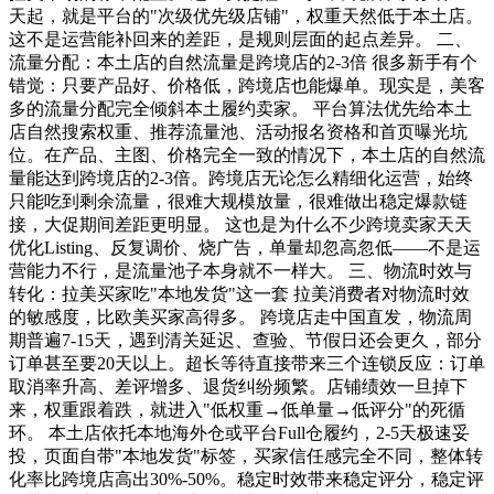
天起，就是平台的"次级优先级店铺"，权重天然低于本土店。
这不是运营能补回来的差距，是规则层面的起点差异。 二、
流量分配：本土店的自然流量是跨境店的2-3倍 很多新手有个
错觉：只要产品好、价格低，跨境店也能爆单。现实是，美客
多的流量分配完全倾斜本土履约卖家。 平台算法优先给本土
店自然搜索权重、推荐流量池、活动报名资格和首页曝光坑
位。在产品、主图、价格完全一致的情况下，本土店的自然流
量能达到跨境店的2-3倍。跨境店无论怎么精细化运营，始终
只能吃到剩余流量，很难大规模放量，很难做出稳定爆款链
接，大促期间差距更明显。 这也是为什么不少跨境卖家天天
优化Listing、反复调价、烧广告，单量却忽高忽低——不是运
营能力不行，是流量池子本身就不一样大。 三、物流时效与
转化：拉美买家吃"本地发货"这一套 拉美消费者对物流时效
的敏感度，比欧美买家高得多。 跨境店走中国直发，物流周
期普遍7-15天，遇到清关延迟、查验、节假日还会更久，部分
订单甚至要20天以上。超长等待直接带来三个连锁反应：订单
取消率升高、差评增多、退货纠纷频繁。店铺绩效一旦掉下
来，权重跟着跌，就进入"低权重→低单量→低评分"的死循
环。 本土店依托本地海外仓或平台Full仓履约，2-5天极速妥
投，页面自带"本地发货"标签，买家信任感完全不同，整体转
化率比跨境店高出30%-50%。稳定时效带来稳定评分，稳定评