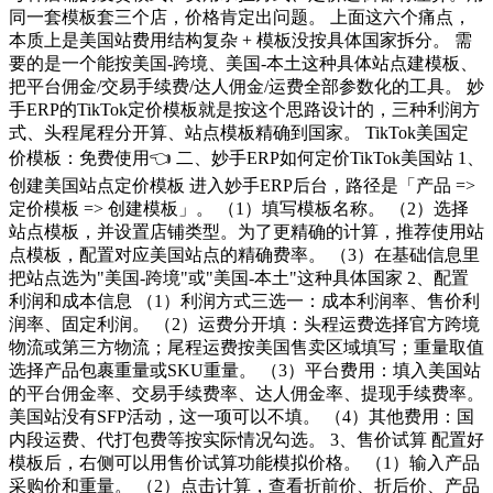
同一套模板套三个店，价格肯定出问题。 上面这六个痛点，
本质上是美国站费用结构复杂 + 模板没按具体国家拆分。 需
要的是一个能按美国-跨境、美国-本土这种具体站点建模板、
把平台佣金/交易手续费/达人佣金/运费全部参数化的工具。 妙
手ERP的TikTok定价模板就是按这个思路设计的，三种利润方
式、头程尾程分开算、站点模板精确到国家。 TikTok美国定
价模板：免费使用👈 二、妙手ERP如何定价TikTok美国站 1、
创建美国站点定价模板 进入妙手ERP后台，路径是「产品 =>
定价模板 => 创建模板」。 （1）填写模板名称。 （2）选择
站点模板，并设置店铺类型。为了更精确的计算，推荐使用站
点模板，配置对应美国站点的精确费率。 （3）在基础信息里
把站点选为"美国-跨境"或"美国-本土"这种具体国家 2、配置
利润和成本信息 （1）利润方式三选一：成本利润率、售价利
润率、固定利润。 （2）运费分开填：头程运费选择官方跨境
物流或第三方物流；尾程运费按美国售卖区域填写；重量取值
选择产品包裹重量或SKU重量。 （3）平台费用：填入美国站
的平台佣金率、交易手续费率、达人佣金率、提现手续费率。
美国站没有SFP活动，这一项可以不填。 （4）其他费用：国
内段运费、代打包费等按实际情况勾选。 3、售价试算 配置好
模板后，右侧可以用售价试算功能模拟价格。 （1）输入产品
采购价和重量。 （2）点击计算，查看折前价、折后价、产品