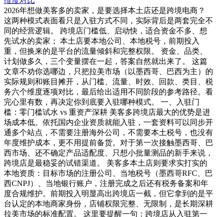
维度对比
2026年想做美客多的卖家，是要选择本土店还是跨境电商？
这两种模式表面看只是入驻方式不同，实际背后是两套完全不
同的经营逻辑。 跨境店门槛低、启动快，适合资金不多、想
先试水的卖家； 本土店要本地公司、本地税号，前期投入
重，但换来的是平台的流量倾斜和完整权限。 资金、品类、
计划做多久，三个变量摆在一起，答案自然就出来了。 这篇
文章不劝你选哪边，只把拉美市场（以墨西哥、巴西为主）的
实际规则和账目摊开，从门槛、流量、时效、回款、类目、税
务六个维度逐项对比，最后给出适用不同阶段的参考路径。看
完心里有数，再决定你到底要入驻哪种模式。 一、入驻门
槛：零门槛试水 vs 重资产深耕 美客多跨境店最大的优势是进
场成本低。依托国内企业资质就能入驻，一套资料可以同步开
通多个站点，不需要注册海外公司，不需要本土税号，也没有
年度维护成本，更不用提前备货。对于第一次接触墨西哥、巴
西市场、还不确定产品适配度、只想小批量测品的新手来说，
跨境店是最稳妥的试错渠道。 美客多本土店则要求实打实的
本地资质：目标市场的注册公司、当地税号（墨西哥RFC、巴
西CNPJ）、当地银行账户，注册完成之后还有税务备案和年
度合规维护。前期投入明显高出跨境店一截，但它拿到的是平
台认定的本地商家身份，店铺权限完整、无限制，是长期深耕
拉美市场的标准配置。 这里要提醒一句：跨境店从入驻第一