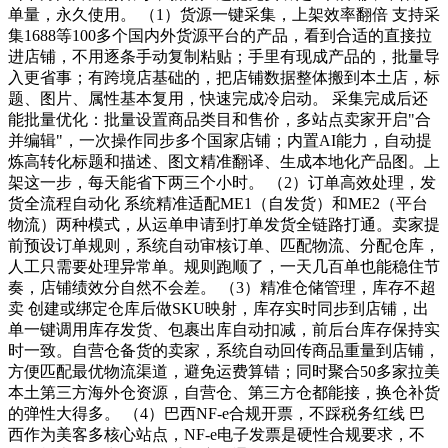
单量，永久使用。 （1）货源一键采集，上架效率翻倍 支持采
集1688等100多个国内外货源平台的产品，看到合适的直接拉
进店铺，不用逐条手动复制粘贴；手里有现成产品的，批量导
入更省事；有跨境店基础的，把店铺数据整体搬到本土店，标
题、图片、属性基本复用，快速完成冷启动。 采集完成后还
能批量优化：批量设置商品类目和售价，多站点卖家开启"合
并编辑"，一次操作同步多个国家店铺；内置AI能力，自动提
炼高转化标题和描述、图文精准翻译、生成本地化产品图。上
架这一步，每天能省下两三个小时。 （2）订单高效处理，发
货全流程自动化 系统精准适配ME1（自发货）和ME2（平台
物流）两种模式，从运单申请到打单发货全链路打通。卖家提
前预设订单规则，系统自动审核订单、匹配物流、分配仓库，
人工只需要处理异常单。规则跑顺了，一天几百单也能稳住节
奏，店铺绩效分自然不会差。 （3）精准仓储管理，库存不超
卖 创建或绑定仓库后做SKU映射，库存实时同步到店铺，出
单一键调用库存发货、包裹出库自动扣减，前后台库存保持实
时一致。自营仓备货的卖家，系统自动回传商品重量到店铺，
方便匹配最优物流渠道，避免运费算错；同时聚合50多家拉美
本土第三方海外仓资源，自营仓、第三方仓都能接，换仓补货
的弹性大得多。 （4）巴西NF-e合规开票，不踩税务红线 巴
西作为美客多核心站点，NF-e电子发票是硬性合规要求，不