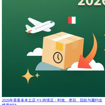
2026年美客多本土店 VS 跨境店：时效、类目、回款与履约全