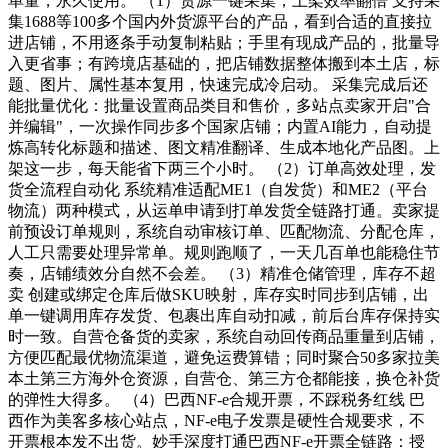
单量，永久使用。 （1）货源一键采集，上架效率翻倍 支持采
集1688等100多个国内外货源平台的产品，看到合适的直接拉
进店铺，不用逐条手动复制粘贴；手里有现成产品的，批量导
入更省事；有跨境店基础的，把店铺数据整体搬到本土店，标
题、图片、属性基本复用，快速完成冷启动。 采集完成后还
能批量优化：批量设置商品类目和售价，多站点卖家开启"合
并编辑"，一次操作同步多个国家店铺；内置AI能力，自动提
炼高转化标题和描述、图文精准翻译、生成本地化产品图。上
架这一步，每天能省下两三个小时。 （2）订单高效处理，发
货全流程自动化 系统精准适配ME1（自发货）和ME2（平台
物流）两种模式，从运单申请到打单发货全链路打通。卖家提
前预设订单规则，系统自动审核订单、匹配物流、分配仓库，
人工只需要处理异常单。规则跑顺了，一天几百单也能稳住节
奏，店铺绩效分自然不会差。 （3）精准仓储管理，库存不超
卖 创建或绑定仓库后做SKU映射，库存实时同步到店铺，出
单一键调用库存发货、包裹出库自动扣减，前后台库存保持实
时一致。自营仓备货的卖家，系统自动回传商品重量到店铺，
方便匹配最优物流渠道，避免运费算错；同时聚合50多家拉美
本土第三方海外仓资源，自营仓、第三方仓都能接，换仓补货
的弹性大得多。 （4）巴西NF-e合规开票，不踩税务红线 巴
西作为美客多核心站点，NF-e电子发票是硬性合规要求，不
开票根本发不出货。妙手深度打通巴西NF-e开票全链路：授