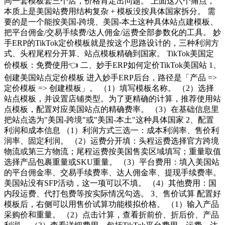
同一套模板套三个店，价格肯定出问题。 上面这六个痛点，
本质上是美国站费用结构复杂 + 模板没按具体国家拆分。 需
要的是一个能按美国-跨境、美国-本土这种具体站点建模板、
把平台佣金/交易手续费/达人佣金/运费全部参数化的工具。 妙
手ERP的TikTok定价模板就是按这个思路设计的，三种利润方
式、头程尾程分开算、站点模板精确到国家。 TikTok美国定
价模板：免费使用👈 二、妙手ERP如何定价TikTok美国站 1、
创建美国站点定价模板 进入妙手ERP后台，路径是「产品 =>
定价模板 => 创建模板」。 （1）填写模板名称。 （2）选择
站点模板，并设置店铺类型。为了更精确的计算，推荐使用站
点模板，配置对应美国站点的精确费率。 （3）在基础信息里
把站点选为"美国-跨境"或"美国-本土"这种具体国家 2、配置
利润和成本信息 （1）利润方式三选一：成本利润率、售价利
润率、固定利润。 （2）运费分开填：头程运费选择官方跨境
物流或第三方物流；尾程运费按美国售卖区域填写；重量取值
选择产品包裹重量或SKU重量。 （3）平台费用：填入美国站
的平台佣金率、交易手续费率、达人佣金率、提现手续费率。
美国站没有SFP活动，这一项可以不填。 （4）其他费用：国
内段运费、代打包费等按实际情况勾选。 3、售价试算 配置好
模板后，右侧可以用售价试算功能模拟价格。 （1）输入产品
采购价和重量。 （2）点击计算，查看折前价、折后价、产品