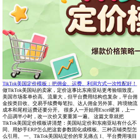
TikTok美国定价模板：把佣金、运费、利润方式一次性配好！
做TikTok美国站的卖家，定价这事比东南亚站更考验细致度。
美国市场客单价高、流量大，但平台费用结构也复杂，平台佣
金按类目收、交易手续费每笔扣、达人佣金另外算、跨境物流
成本和尾程运费还要分开。 很多人一开始用Excel硬算，上一
个品调半小时，改一次价又要重算一遍。 这篇文章就把
TikTok美国定价模板讲清楚：美国站定价和东南亚站有什么不
同、用妙手ERP怎么把这套参数固化成模板、三种店铺类型怎
么引用。 一、TikTok美国站定价的常见痛点 1、平台费用项目