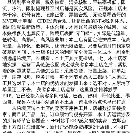
一旦遇到平台复审、税务抽查、清关核验，容错率极低，限
流、冻结、限制提现甚至封店都是真实风险。 正规本土店主
体干净、税号有效、记账正常、票据合规，无论是墨西哥的
MVE电子申报、CFDI发票合规，还是巴西的NF-e税务体系，
都能适配最新政策。主体合规，才是账号最稳的护城河。 成
本账很多人也算反了。跨境店表面"零门槛"，实际是低流量、
低转化、高损耗、高风险叠加；本土店有固定维护成本，但高
流量、高转化、低损耗，还能无限放量。只要店铺月销稳定突
破基础区间，本土店多出来的利润完全覆盖主体成本，剩余利
润远超跨境店。长期看，本土店其实更省钱。 七、本土店落
地实操：运营工具链怎么配 决定做美客多本土店之后，紧接
着的问题就是工具链怎么搭：采集货源、批量上架、订单处
理、库存同步、税务开票，每个环节单靠人工都能把人磨疯。
工具选对了，本土店的优势才能发挥出来；选不对，人累垮了
单量还上不去。 美客多本土店运营，这里直接推荐妙手
ERP。它已经接入美客多阿根廷、巴西、智利、哥伦比亚、墨
西哥、秘鲁六大核心站点的本土店，跨境全站点也早已打通
——从跨境店转本土店的卖家不用换工具，店铺数据直接搬
家；而且从产品上架、订单履约到税务开票，本土店运营涉及
的所有环节它都覆盖： 📢对妙手ERP感兴趣的卖家，立即点
击下方图片注册账号，新用户还能免费绑定2个店铺，不限订