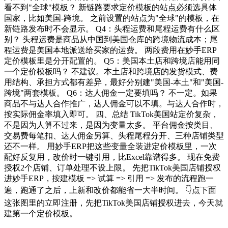
看不到"全球"模板？ 新链路要求定价模板的站点必须选具体
国家，比如美国-跨境。 之前设置的站点为"全球"的模板，在
新链路发布时不会显示。 Q4：头程运费和尾程运费有什么区
别？ 头程运费是商品从中国到美国仓库的跨境物流成本；尾
程运费是美国本地派送给买家的运费。 两段费用在妙手ERP
定价模板里是分开配置的。 Q5：美国本土店和跨境店能用同
一个定价模板吗？ 不建议。本土店和跨境店的发货模式、费
用结构、承担方式都有差异，最好分别建"美国-本土"和"美国-
跨境"两套模板。 Q6：达人佣金一定要填吗？ 不一定。如果
商品不与达人合作推广，达人佣金可以不填。与达人合作时，
按实际佣金率填入即可。 四、总结 TikTok美国站定价复杂，
不是因为人算不过来，是因为变量太多。 平台佣金按类目、
交易费每笔扣、达人佣金另算、头程尾程分开、三种店铺类型
还不一样。 用妙手ERP把这些变量全装进定价模板里，一次
配好反复用，改价时一键引用，比Excel靠谱得多。 现在免费
授权2个店铺、订单处理不设上限。 先把TikTok美国店铺授权
进妙手ERP，按建模板 => 试算 => 引用 => 发布的流程跑一
遍，跑通了之后，上新和改价都能省一大半时间。 👇点下面
这张图里的立即注册，先把TikTok美国店铺授权进去，今天就
建第一个定价模板。