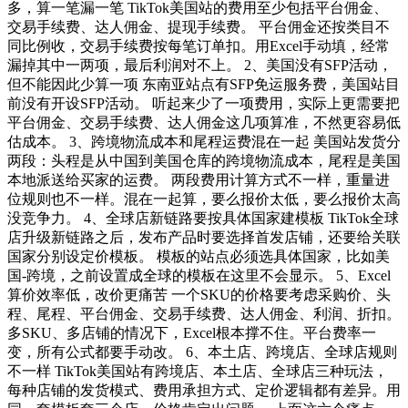
多，算一笔漏一笔 TikTok美国站的费用至少包括平台佣金、
交易手续费、达人佣金、提现手续费。 平台佣金还按类目不
同比例收，交易手续费按每笔订单扣。用Excel手动填，经常
漏掉其中一两项，最后利润对不上。 2、美国没有SFP活动，
但不能因此少算一项 东南亚站点有SFP免运服务费，美国站目
前没有开设SFP活动。 听起来少了一项费用，实际上更需要把
平台佣金、交易手续费、达人佣金这几项算准，不然更容易低
估成本。 3、跨境物流成本和尾程运费混在一起 美国站发货分
两段：头程是从中国到美国仓库的跨境物流成本，尾程是美国
本地派送给买家的运费。 两段费用计算方式不一样，重量进
位规则也不一样。混在一起算，要么报价太低，要么报价太高
没竞争力。 4、全球店新链路要按具体国家建模板 TikTok全球
店升级新链路之后，发布产品时要选择首发店铺，还要给关联
国家分别设定价模板。 模板的站点必须选具体国家，比如美
国-跨境，之前设置成全球的模板在这里不会显示。 5、Excel
算价效率低，改价更痛苦 一个SKU的价格要考虑采购价、头
程、尾程、平台佣金、交易手续费、达人佣金、利润、折扣。
多SKU、多店铺的情况下，Excel根本撑不住。平台费率一
变，所有公式都要手动改。 6、本土店、跨境店、全球店规则
不一样 TikTok美国站有跨境店、本土店、全球店三种玩法，
每种店铺的发货模式、费用承担方式、定价逻辑都有差异。用