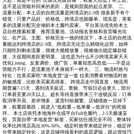
天起，就是平台的"次级优先级店铺"，权重天然低于本土店。
这不是运营能补回来的差距，是规则层面的起点差异。 二、
流量分配：本土店的自然流量是跨境店的2-3倍 很多新手有个
错觉：只要产品好、价格低，跨境店也能爆单。现实是，美客
多的流量分配完全倾斜本土履约卖家。 平台算法优先给本土
店自然搜索权重、推荐流量池、活动报名资格和首页曝光坑
位。在产品、主图、价格完全一致的情况下，本土店的自然流
量能达到跨境店的2-3倍。跨境店无论怎么精细化运营，始终
只能吃到剩余流量，很难大规模放量，很难做出稳定爆款链
接，大促期间差距更明显。 这也是为什么不少跨境卖家天天
优化Listing、反复调价、烧广告，单量却忽高忽低——不是运
营能力不行，是流量池子本身就不一样大。 三、物流时效与
转化：拉美买家吃"本地发货"这一套 拉美消费者对物流时效
的敏感度，比欧美买家高得多。 跨境店走中国直发，物流周
期普遍7-15天，遇到清关延迟、查验、节假日还会更久，部分
订单甚至要20天以上。超长等待直接带来三个连锁反应：订单
取消率升高、差评增多、退货纠纷频繁。店铺绩效一旦掉下
来，权重跟着跌，就进入"低权重→低单量→低评分"的死循
环。 本土店依托本地海外仓或平台Full仓履约，2-5天极速妥
投，页面自带"本地发货"标签，买家信任感完全不同，整体转
化率比跨境店高出30%-50%。稳定时效带来稳定评分，稳定评
分带来稳定转化，这是店铺持续盈利的底层逻辑，跟运营技巧