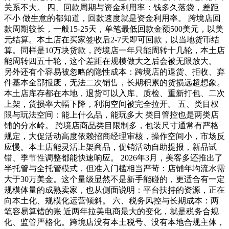
关系不大。 四、回款周期与资金利用率：钱多久落袋，差距
不小 做生意的都知道，回款速度就是资金利用率。 跨境店回
款周期较长，一般15-25天，单笔最低回款金额500美元，以美
元结算。本土店在买家签收后2-7天即可回款，以当地货币结
算。同样是10万块货款，跨境店一年只能周转十几轮，本土店
能周转四五十轮，这个差距在规模做大之后会被无限放大。
另外还有个容易被忽略的隐性成本：跨境店的退货、拒收、弃
件基本全部报废，无法二次销售，长期积累的货损远超想象。
本土店库存都在本地，退货可以入库、质检、重新打包、二次
上架，货损率大幅下降，利润空间被完全拉开。 五、类目权
限与玩法空间：能上什么品，能玩多大 类目管控也是两类店
铺的分水岭。 跨境店商品类目限制多，包装尺寸通常有严格
规定，大促活动高度依赖招商经理审核，操作空间小，市场反
应慢。本土店能灵活上架商品，促销活动自助提报，新品试
错、季节性调整都能快速响应。 2026年3月，美客多还推出了
半托管与全托管模式，但准入门槛相当严苛：店铺年均流水需
大于30万美金。这个量级显然不是新手能碰的，更适合有一定
规模体量的成熟卖家，也从侧面说明：平台扶持的资源，正在
向本土化、规模化运营倾斜。 六、税务风控与长期成本：两
笔容易算错的账 近两年拉美电商最大的变化，就是税务合规
化、监管严格化。跨境店没有本土税号、没有本地合规主体，