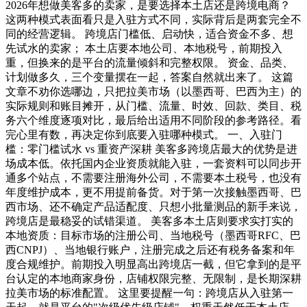
2026年想做美客多的卖家，是要选择本土店还是跨境电商？
这两种模式表面看只是入驻方式不同，实际背后是两套完全不
同的经营逻辑。 跨境店门槛低、启动快，适合资金不多、想
先试水的卖家； 本土店要本地公司、本地税号，前期投入
重，但换来的是平台的流量倾斜和完整权限。 资金、品类、
计划做多久，三个变量摆在一起，答案自然就出来了。 这篇
文章不劝你选哪边，只把拉美市场（以墨西哥、巴西为主）的
实际规则和账目摊开，从门槛、流量、时效、回款、类目、税
务六个维度逐项对比，最后给出适用不同阶段的参考路径。看
完心里有数，再决定你到底要入驻哪种模式。 一、入驻门
槛：零门槛试水 vs 重资产深耕 美客多跨境店最大的优势是进
场成本低。依托国内企业资质就能入驻，一套资料可以同步开
通多个站点，不需要注册海外公司，不需要本土税号，也没有
年度维护成本，更不用提前备货。对于第一次接触墨西哥、巴
西市场、还不确定产品适配度、只想小批量测品的新手来说，
跨境店是最稳妥的试错渠道。 美客多本土店则要求实打实的
本地资质：目标市场的注册公司、当地税号（墨西哥RFC、巴
西CNPJ）、当地银行账户，注册完成之后还有税务备案和年
度合规维护。前期投入明显高出跨境店一截，但它拿到的是平
台认定的本地商家身份，店铺权限完整、无限制，是长期深耕
拉美市场的标准配置。 这里要提醒一句：跨境店从入驻第一