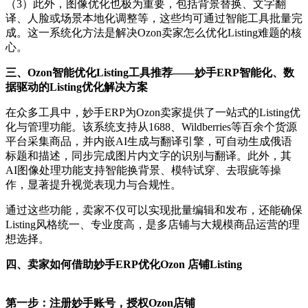
（3）此外，图像优化也极为重要，包括背景替换、文字翻
译、人脸或场景本地化调整等，这些均可通过智能工具批量完
成。这一系统化方法是解决
Ozon
卖家怎么优化
Listing难题的核
心。
三、
Ozon
智能优化
Listing工具推荐
——
妙手
ERP智能化、数
据驱动的Listing优化解决方案
在众多工具中，妙手
ERP为
Ozon
卖家提供了一站式的
Listing优
化与管理功能。该系统支持从1688、Wildberries等百余个货源
平台采集商品，并内嵌AI生成与翻译引擎，可自动生成俄语
标题和描述，同步完成图片内文字的识别与翻译。此外，其
AI图像处理功能支持智能换背景、模特试穿、去瑕疵等操
作，显著提升视觉表现力与合规性。
通过这些功能，卖家不仅可以实现批量编辑和发布，还能确保
Listing风格统一、专业度高，是多店铺与大规模商品运营的理
想选择。
四、卖家如何借助妙手
ERP优化Ozon
店铺
Listing
第一步：
注册妙手账号，
授权
Ozon
店铺