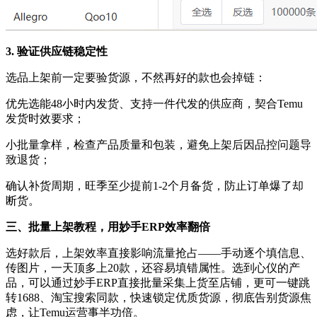
3. 验证供应链稳定性
选品上架前一定要验货源，不然再好的款也会掉链：
优先选能
48小时内发货、支持一件代发的供应商，契合Temu
发货时效要求；
小批量拿样，检查产品质量和包装，避免上架后因品控问题导
致退货；
确认补货周期，旺季至少提前
1-2个月备货，防止订单爆了却
断货。
三、批量上架
教程
，用妙手
ERP效率翻倍
选好款后，上架效率直接影响流量抢占
——手动逐个填信息、
传图片，一天顶多上20款，还容易填错属性。
选到
心仪的产
品，
可以通过妙手
ERP
直接
批量
采集上货至店铺，更可一键跳
转
1688、淘宝搜索同款，快速锁定优质货源，彻底告别货源焦
虑，让Temu运营事半功倍。