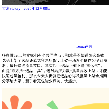
大麦victory · 2025年12月08日
Temu运营
很多
做
Temu的卖家都有个共同痛点
，
那就是不知道
怎么
高效
选品上架
？
选品凭感觉容易压货，上架手动逐个操作又慢到崩
溃，最后错过流量窗口。其实
Temu选品上架不是“靠运气”，
而是“靠方法+
选品
工具
”，选对高潜力款+批量高效上架，才能
快速起量盈利。
那么
今天
大麦
就把选品心得
及批量上架
全
指南
分享
给大家
，新手
看完
也能少踩坑、快起步。