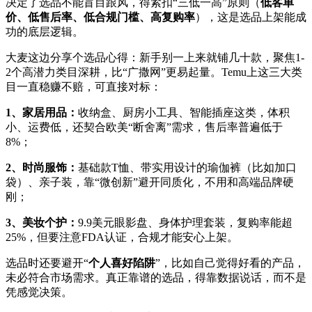
决定了选品不能盲目跟风，得紧扣“三低一高”原则（
低客单
价、低售后率、低合规门槛、高复购率
），这是选品上架能成
功的底层逻辑。
大麦这边
分享个选品心得：新手别一上来就铺几十款，聚焦
1-
2个高潜力类目深耕，比“广撒网”更易起量。Temu上这三大类
目一直稳赚不赔，可直接对标：
1、
家居用品：
收纳盒、厨房小工具、智能插座这类，体积
小、运费低，还契合欧美
“断舍离”需求，售后率普遍低于
8%；
2、
时尚服饰：
基础款
T恤、带实用设计的瑜伽裤（比如加口
袋）、亲子装，靠“微创新”避开同质化，不用和高端品牌硬
刚；
3、
美妆个护：
9.9美元眼影盘、身体护理套装，复购率能超
25%，但要注意FDA认证，合规才能安心上架。
选品时还要避开
“
个人喜好陷阱
”，比如自己觉得好看的产品，
未必符合市场需求。真正靠谱的选品，得靠数据说话，而不是
凭感觉决策。