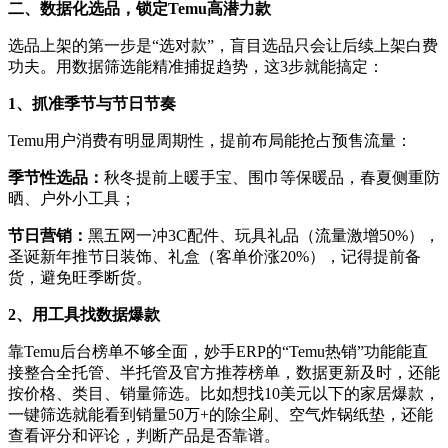
二、数据化选品，锁定
Temu高潜力款
选品上架的第一步是
“选对款”，盲目选品只会让后续上架白费
功夫。用数据筛选能精准捕捉趋势，这3步就能搞定：
1、
抓准季节与节日节奏
Temu用户消费有明显周期性，提前布局能抢占预售流量：
季节性选品：
秋冬提前上暖手宝、围巾等保暖品，春夏侧重防
晒、户外小工具；
节日营销：
黑五网一冲
3C配件、玩具礼品（流量激增50%），
圣诞新年推节日装饰、礼盒（客单价涨20%），记得提前备
货，避免旺季断货。
2、
用工具找数据爆款
靠
Temu后台榜单不够全面，妙手ERP的“Temu热销”功能能直
接整合全托管、半托管及官方推荐榜单，数据更新及时，还能
按价格、类目、销量筛选。比如想找10美元以下的家居爆款，
一键筛选就能看到销量50万+的除尘刷、空气炸锅纸垫，还能
查看评分和评论，判断产品是否靠谱。