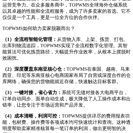
运营竞争力。在众多服务商中，TOPWMS全球海外仓储系统
以其卓越的性能和全流程服务，成为了许多卖家的首选。它不
仅仅是一个工具，更是一位全方位的合作伙伴。
TOPWMS如何助力卖家脱颖而出？
（1）全流程智能化管理：
从货物入库、上架、拣货、打包、
出库到物流追踪，
TOPWMS实现了全流程数字化管理。其智
能算法可优化拣货路径，大幅提升作业效率，从根本上摆脱时
效困扰。
（2）深度覆盖东南亚核心仓：
TOPWMS在泰国、越南、马来
西亚、印尼等东南亚核心电商国家布局了自营或深度合作的仓
库网络，确保您的货物能就近存储，快速触达目标客群。
（3）一键对接，省心省力：
系统可无缝对接各大电商平台，
订单自动同步、面单自动生成，极大降低了人工操作成本和出
错率，让您专注于市场运营和产品开发。
（4）成本清晰，利润可控：
TOPWMS提供详尽的费用报表功
能，包材费、操作费等各项成本均可快速统计和查询。这种透
明度帮助卖家精准核算每一笔订单的利润，做出更明智的决