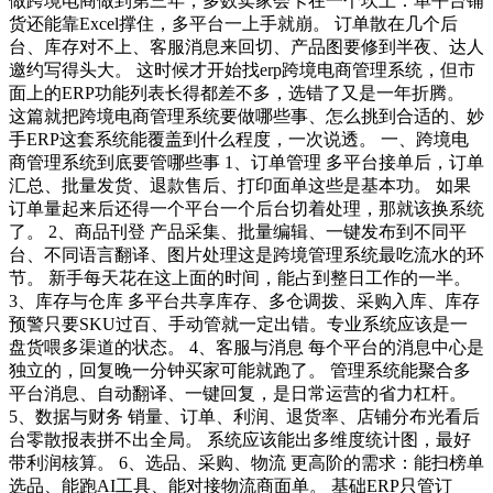
做跨境电商做到第三年，多数卖家会卡在一个坎上：单平台铺
货还能靠Excel撑住，多平台一上手就崩。 订单散在几个后
台、库存对不上、客服消息来回切、产品图要修到半夜、达人
邀约写得头大。 这时候才开始找erp跨境电商管理系统，但市
面上的ERP功能列表长得都差不多，选错了又是一年折腾。
这篇就把跨境电商管理系统要做哪些事、怎么挑到合适的、妙
手ERP这套系统能覆盖到什么程度，一次说透。 一、跨境电
商管理系统到底要管哪些事 1、订单管理 多平台接单后，订单
汇总、批量发货、退款售后、打印面单这些是基本功。 如果
订单量起来后还得一个平台一个后台切着处理，那就该换系统
了。 2、商品刊登 产品采集、批量编辑、一键发布到不同平
台、不同语言翻译、图片处理这是跨境管理系统最吃流水的环
节。 新手每天花在这上面的时间，能占到整日工作的一半。
3、库存与仓库 多平台共享库存、多仓调拨、采购入库、库存
预警只要SKU过百、手动管就一定出错。专业系统应该是一
盘货喂多渠道的状态。 4、客服与消息 每个平台的消息中心是
独立的，回复晚一分钟买家可能就跑了。 管理系统能聚合多
平台消息、自动翻译、一键回复，是日常运营的省力杠杆。
5、数据与财务 销量、订单、利润、退货率、店铺分布光看后
台零散报表拼不出全局。 系统应该能出多维度统计图，最好
带利润核算。 6、选品、采购、物流 更高阶的需求：能扫榜单
选品、能跑AI工具、能对接物流商面单。 基础ERP只管订