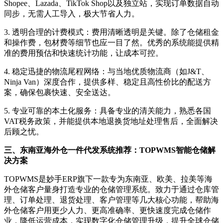
Shopee、Lazada、TikTok Shop以及独立站，实现订单数据自动
同步，无需人工导入，极大节省人力。
3. 透明合理的计费模式：费用清晰透明是关键。除了仓储租金
和操作费，包材费等细节也应一目了然。优秀的系统能提供精
准的费用预估和快速统计功能，让成本可控。
4. 稳定迅捷的物流尾程网络：与当地优质物流商（如J&T、
Ninja Van）深度合作，提供多样、稳定且高性价比的配送方
案，确保包裹快速、安全送达。
5. 专业可靠的本土化服务：具备专业的清关能力，熟悉各国
VAT税务政策，并能提供本地退换货地址处理售后，全面解决
后顾之忧。
三、
东南亚海外仓一件代发
系统推荐：
TOPWMS智能仓储解
决方案
TOPWMS是妙手ERP旗下一款专为东南亚、欧美、拉美等海
外仓储客户量身打造专业的仓储管理系统。致力于通过仓库管
理、订单处理、退货处理、客户管理等几大核心功能，帮助海
外仓储客户用更少人力、更高准确率、更快速度完成仓储作
业，降低运营成本，实现数字化仓储管理升级，提升全球仓储