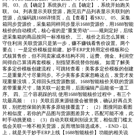
同。 03、点【确定】系统执行，点【确定】，系统开始跑关
联。 04、列表显示关联货源，跑完后产品列表显示关联到的
货源，点编码跳1688详情页，点【查看】看SKU。 05、采集
箱同步货源价，采集箱同样同步显示1688货源价，用1688智能
核价的自动模式，核心省的是"重复劳动"——规则定好，后续
进采集箱的商品按同一标准核价。 三、核价之后怎么算账：
守住利润 关联货源只是第一步，赚不赚钱看售价设置。两个
要点： 一是定价模板提前建。妙手ERP支持用定价模板和公
式核算售价，但不同卖家成本结构不同，运费、佣金、利润空
间得自己算清再套模板，别指望系统替你拍板。 如需了解美
客多定价模板创建流程，可跳转查看：美客多定价模板的创建
二是重量尺寸尽量同步。不少美客多卖家忽略这点，发货才发
现重量没填，又得回头找货源数据。1688智能核价关联的货源
若带重量尺寸，随关联一起套用，后面编辑产品能省一道工
序。 四、三个容易踩的坑 使用1688智能核价过程中，有三个
坑最高频： （1）关联后原来源链接会被替换，确认好再点关
联，别把想保留的美客多原链接覆盖了； （2）图搜同款看图
片相似度，若你的产品图与货源图差异大，匹配可能不准，此
时手动挑更稳； （3）自动关联规则别设太宽，相似度门槛太
低会关联一堆不相关货源，反而增加筛选成本。 - END - 以
上，就是关于妙手ERP上线【1688智能核价】功能的相关说