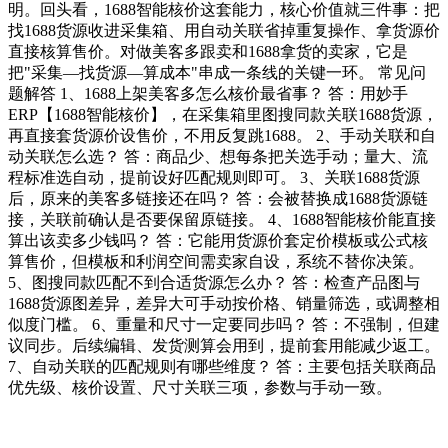
明。回头看，1688智能核价这套能力，核心价值就三件事：把
找1688货源收进采集箱、用自动关联省掉重复操作、拿货源价
直接核算售价。对做美客多跟卖和1688拿货的卖家，它是
把"采集—找货源—算成本"串成一条线的关键一环。 常见问
题解答 1、1688上架美客多怎么核价最省事？ 答：用妙手
ERP【1688智能核价】，在采集箱里图搜同款关联1688货源，
再直接套货源价设售价，不用反复跳1688。 2、手动关联和自
动关联怎么选？ 答：商品少、想每条把关选手动；量大、流
程标准选自动，提前设好匹配规则即可。 3、关联1688货源
后，原来的美客多链接还在吗？ 答：会被替换成1688货源链
接，关联前确认是否要保留原链接。 4、1688智能核价能直接
算出该卖多少钱吗？ 答：它能用货源价套定价模板或公式核
算售价，但模板和利润空间需卖家自设，系统不替你决策。
5、图搜同款匹配不到合适货源怎么办？ 答：检查产品图与
1688货源图差异，差异大可手动按价格、销量筛选，或调整相
似度门槛。 6、重量和尺寸一定要同步吗？ 答：不强制，但建
议同步。后续编辑、发货测算会用到，提前套用能减少返工。
7、自动关联的匹配规则有哪些维度？ 答：主要包括关联商品
优先级、核价设置、尺寸关联三项，参数与手动一致。