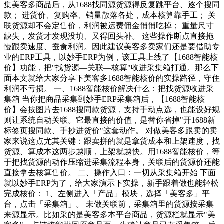
集美客多商品后，从1688找同源货源得反复跳平台、逐个搜同
款； 进货价、复购率、销量散落各处，成本核算靠手工； 关
联货源却不会定售价，利润被运费佣金悄悄吃掉； 重量尺寸
缺失，发货才发现没填、又得回头补。 这些操作断点直接拖
慢跟卖速度、蚕食利润。因此建议美客多卖家们还是要借助专
业的ERP工具，以妙手ERP为例，该工具上线了【1688智能核
价】功能，把"找货源—关联—核算"收进采集箱打通。那么下
面本文就给大家分享下美客多1688智能核价的实操路径，守住
利润不亏损。 一、1688智能核价解决什么：把找货源收进采
集箱 当你把商品采集到妙手ERP采集箱后，【1688智能核
价】会按图片去1688搜同款货源，支持手动点选，也能设好规
则让系统自动关联。它最直接的价值，是替你省掉"开1688新
标签页搜同款、手抄进货价"这套动作。 对做美客多跟卖的卖
家来说这点尤其关键：跟卖拼的就是拿货成本和上架速度，找
货源、算成本这两步越顺，上架就越快。用1688智能核价，等
于把找货源的动作压缩进采集流程本身，关联后的货源价还能
直接拿去核算售价。 二、操作入口：一切从采集箱开始 下面
就以妙手ERP为了，给大家演示下实操，新手跟着做也能轻松
完成核价： 1、左侧进入「产品」模块，选择「美客多」平
台，点击「采集箱」。 未做关联前，采集箱里的货源按采集
来源显示。比如采的是美客多本平台商品，货源栏就显示"美