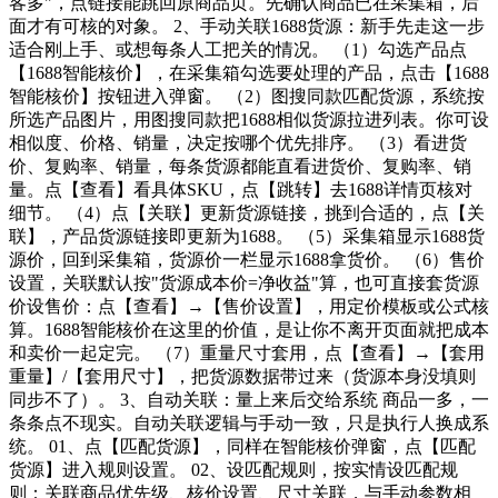
客多"，点链接能跳回原商品页。先确认商品已在采集箱，后
面才有可核的对象。 2、手动关联1688货源：新手先走这一步
适合刚上手、或想每条人工把关的情况。 （1）勾选产品点
【1688智能核价】，在采集箱勾选要处理的产品，点击【1688
智能核价】按钮进入弹窗。 （2）图搜同款匹配货源，系统按
所选产品图片，用图搜同款把1688相似货源拉进列表。你可设
相似度、价格、销量，决定按哪个优先排序。 （3）看进货
价、复购率、销量，每条货源都能直看进货价、复购率、销
量。点【查看】看具体SKU，点【跳转】去1688详情页核对
细节。 （4）点【关联】更新货源链接，挑到合适的，点【关
联】，产品货源链接即更新为1688。 （5）采集箱显示1688货
源价，回到采集箱，货源价一栏显示1688拿货价。 （6）售价
设置，关联默认按"货源成本价=净收益"算，也可直接套货源
价设售价：点【查看】→【售价设置】，用定价模板或公式核
算。1688智能核价在这里的价值，是让你不离开页面就把成本
和卖价一起定完。 （7）重量尺寸套用，点【查看】→【套用
重量】/【套用尺寸】，把货源数据带过来（货源本身没填则
同步不了）。 3、自动关联：量上来后交给系统 商品一多，一
条条点不现实。自动关联逻辑与手动一致，只是执行人换成系
统。 01、点【匹配货源】，同样在智能核价弹窗，点【匹配
货源】进入规则设置。 02、设匹配规则，按实情设匹配规
则：关联商品优先级、核价设置、尺寸关联，与手动参数相