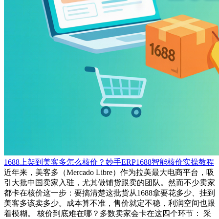
1688上架到美客多怎么核价？妙手ERP1688智能核价实操教程
近年来，美客多（Mercado Libre）作为拉美最大电商平台，吸
引大批中国卖家入驻，尤其做铺货跟卖的团队。然而不少卖家
都卡在核价这一步：要搞清楚这批货从1688拿要花多少、挂到
美客多该卖多少。成本算不准，售价就定不稳，利润空间也跟
着模糊。 核价到底难在哪？多数卖家会卡在这四个环节： 采