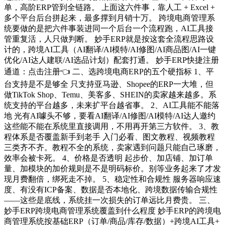
单，高阶ERP管到全链路。 上面这六件事，靠人工 + Excel +
多个平台后台拼起来，最多撑到月销十万。 跨境电商管理系
统要做的是把六件事装进同一个后台一个流程跑，AI工具接
管重复活，人只做判断。 妙手ERP就是按这套全流程思路设
计的，跨境AI工具（AI翻译/AI模特/AI修图/AI商品图/AI一键
优化/AI达人建联/AI选品计划）配套打通。 妙手ERP快捷注册
通道：点击注册👈 二、选跨境电商ERP的五个硬指标 1、平
台支持是不是够全 只支持亚马逊、Shopee的ERP一大堆，但
做TikTok Shop、Temu、美客多、SHEIN的卖家越来越多。系
统支持的平台越多，未来扩平台越省事。 2、AI工具能不能落
地 光有AI噱头不够，要看AI翻译/AI修图/AI模特/AI达人邀约
这些能不能在系统里直接调用，不用再开第三方软件。 3、教
程体系是否覆盖新手到老手 入门必看、图文教程、视频教程
三类齐不齐。教程不全的系统，卖家遇到问题只能自己琢磨，
效率会被卡死。 4、价格是否透明 起步价、加店铺、加订单
量、加模块的加价规则是不是明码标价。别等业务起来了才发
现月费翻倍，绑死走不掉。 5、稳定性和合规性 服务器响应速
度、有没有ICP备案、数据是否本地化、跨境数据传输合规性
——这些是底线，系统挂一次损失的订单远比月费贵。 三、
妙手ERP跨境电商管理系统覆盖到什么程度 妙手ERP的跨境电
商管理系统按基础ERP（订单/商品/库存/数据）+跨境AI工具+