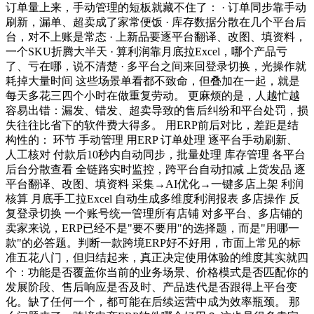
订单量上来，手动管理的短板就藏不住了： · 订单同步靠手动
刷新，漏单、超卖成了家常便饭 · 库存数据分散在几个平台后
台，对不上账是常态 · 上新品要逐平台翻译、改图、填资料，
一个SKU折腾大半天 · 算利润靠月底拉Excel，哪个产品亏
了、亏在哪，说不清楚 · 多平台之间来回登录切换，光操作就
耗掉大量时间 这些场景单看都不致命，但叠加在一起，就是
每天多花三四个小时在做重复劳动。 更麻烦的是，人越忙越
容易出错：漏发、错发、超卖导致的售后纠纷和平台处罚，损
失往往比省下的软件费大得多。 用ERP前后对比，差距是结
构性的： 环节 手动管理 用ERP 订单处理 逐平台手动刷新、
人工核对 付款后10秒内自动同步，批量处理 库存管理 各平台
后台分散查看 全链路实时监控，跨平台自动扣减 上货发品 逐
平台翻译、改图、填资料 采集→AI优化→一键多店上架 利润
核算 月底手工拉Excel 自动生成多维度利润报表 多店操作 反
复登录切换 一个账号统一管理所有店铺 对多平台、多店铺的
卖家来说，ERP已经不是"要不要用"的选择题，而是"用哪一
款"的必答题。判断一款跨境ERP好不好用，市面上常见的标
准五花八门，但归结起来，真正决定使用体验的维度其实就四
个：功能是否覆盖你当前的业务场景、价格模式是否匹配你的
发展阶段、售后响应是否及时、产品迭代是否跟得上平台变
化。缺了任何一个，都可能在后续运营中成为效率瓶颈。 那