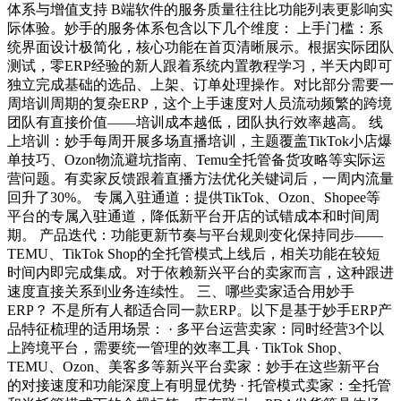
体系与增值支持 B端软件的服务质量往往比功能列表更影响实
际体验。妙手的服务体系包含以下几个维度： 上手门槛：系
统界面设计极简化，核心功能在首页清晰展示。根据实际团队
测试，零ERP经验的新人跟着系统内置教程学习，半天内即可
独立完成基础的选品、上架、订单处理操作。对比部分需要一
周培训周期的复杂ERP，这个上手速度对人员流动频繁的跨境
团队有直接价值——培训成本越低，团队执行效率越高。 线
上培训：妙手每周开展多场直播培训，主题覆盖TikTok小店爆
单技巧、Ozon物流避坑指南、Temu全托管备货攻略等实际运
营问题。有卖家反馈跟着直播方法优化关键词后，一周内流量
回升了30%。 专属入驻通道：提供TikTok、Ozon、Shopee等
平台的专属入驻通道，降低新平台开店的试错成本和时间周
期。 产品迭代：功能更新节奏与平台规则变化保持同步——
TEMU、TikTok Shop的全托管模式上线后，相关功能在较短
时间内即完成集成。对于依赖新兴平台的卖家而言，这种跟进
速度直接关系到业务连续性。 三、哪些卖家适合用妙手
ERP？ 不是所有人都适合同一款ERP。以下是基于妙手ERP产
品特征梳理的适用场景： · 多平台运营卖家：同时经营3个以
上跨境平台，需要统一管理的效率工具 · TikTok Shop、
TEMU、Ozon、美客多等新兴平台卖家：妙手在这些新平台
的对接速度和功能深度上有明显优势 · 托管模式卖家：全托管