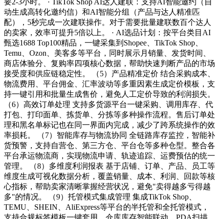
要2-3小时。 · TikTok Shop AI达人建联：支持AI智能邀约（自
动生成高转化邀约信）和AI智能分组（产品与达人精准匹
配），5秒完成一次建联操作。对于需要批量建联数百个达人
的卖家，效率可提升5倍以上。 · AI选品计划：按平台类目AI
甄选1688 Top100精品，一键采集到Shopee、TikTok Shop、
Temu、Ozon、美客多等平台，同时展示月销量、发货时间、
商店体验分、复购率四项核心数据，帮助快速判断产品的市场
接受度和供应链稳定性。 （5）产品精准定价 结合采购成本、
物流费用、平台佣金、汇率波动等多重因素生成定价模板，支
持一键引用和批量生成售价，避免人工定价导致的利润损失。
（6）高效订单处理 支持多货源平台一键采购、调用库存、代
打包、打印面单、拣货单、分拣等多种操作流程。售后订单处
理和黑名单标记也在同一界面内完成，减少了跨系统操作的效
率损耗。 （7）智能库存与物流协同 全链路库存监控，智能补
货预警，支持自营仓、第三方仓、平台仓等多种仓型。整合各
平台承运物流商，实现物流申请、轨迹追踪、运费预估的统一
管理。 （8）多维度利润报表 基于店铺、订单、产品、员工等
维度生成可视化数据分析，覆盖销量、成本、利润、回款等核
心指标，帮助卖家清晰掌握经营状况，避免"卖得越多亏得越
多"的情况。 （9）托管模式集成管理 集成TikTok Shop、
TEMU、SHEIN、AliExpress等平台的半托管和全托管模式，
支持合规标签模板一键套用、仓库库存智能联动、PDA扫描