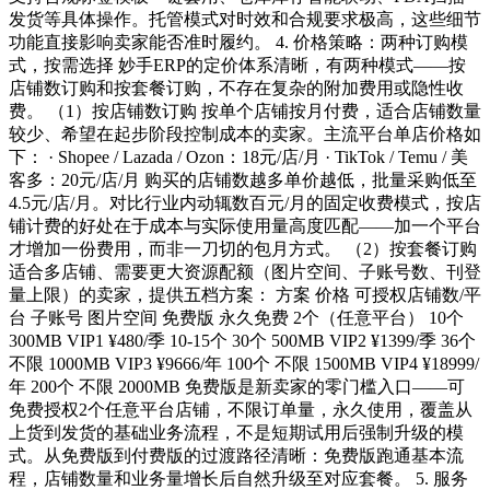
发货等具体操作。托管模式对时效和合规要求极高，这些细节
功能直接影响卖家能否准时履约。 4. 价格策略：两种订购模
式，按需选择 妙手ERP的定价体系清晰，有两种模式——按
店铺数订购和按套餐订购，不存在复杂的附加费用或隐性收
费。 （1）按店铺数订购 按单个店铺按月付费，适合店铺数量
较少、希望在起步阶段控制成本的卖家。主流平台单店价格如
下： · Shopee / Lazada / Ozon：18元/店/月 · TikTok / Temu / 美
客多：20元/店/月 购买的店铺数越多单价越低，批量采购低至
4.5元/店/月。对比行业内动辄数百元/月的固定收费模式，按店
铺计费的好处在于成本与实际使用量高度匹配——加一个平台
才增加一份费用，而非一刀切的包月方式。 （2）按套餐订购
适合多店铺、需要更大资源配额（图片空间、子账号数、刊登
量上限）的卖家，提供五档方案： 方案 价格 可授权店铺数/平
台 子账号 图片空间 免费版 永久免费 2个（任意平台） 10个
300MB VIP1 ¥480/季 10-15个 30个 500MB VIP2 ¥1399/季 36个
不限 1000MB VIP3 ¥9666/年 100个 不限 1500MB VIP4 ¥18999/
年 200个 不限 2000MB 免费版是新卖家的零门槛入口——可
免费授权2个任意平台店铺，不限订单量，永久使用，覆盖从
上货到发货的基础业务流程，不是短期试用后强制升级的模
式。从免费版到付费版的过渡路径清晰：免费版跑通基本流
程，店铺数量和业务量增长后自然升级至对应套餐。 5. 服务