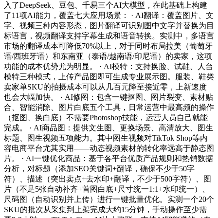
入了DeepSeek、豆包、千易三个AI大模型，在此基础上构建
了11项AI能力，覆盖七大应用场景： · AI翻译：覆盖图片、文
字、视频三种内容形态，图片翻译可识别图中文字并替换为目
标语言，视频翻译支持字幕生成和语音转换。实测中，多语言
市场的翻译成本可降低70%以上，对于同时布局拉美（葡萄牙
语/西班牙语）和东南亚（泰语/越南语/印尼语）的卖家，这项
功能的成本优势尤为明显。 · AI模特：支持换脸、试鞋、人台
模特三种模式，上传产品图即可生成专业展示图。服装、鞋类
卖家单SKU的拍摄成本可以从几百元降至接近零，上新速度
也会大幅加快。 · AI修图：包含一键抠图、图片裂变、素材贴
合、智能消除、图片白底五个工具，日常运营中最高频的操作
（抠图、换白底）不需要Photoshop技能，运营人员自己就能
完成。 · AI商品图：提供文生图、更换场景、高清放大、图生
标题、图生视频五项能力。其中图生视频对TikTok Shop等内
容电商平台尤其实用——动态视频素材的转化率远高于静态图
片。 · AI一键优化商品：基于各平台优质产品规则和热销数据
分析，对标题（添加SEO关键词+翻译，确保不少于50字
符）、描述（突出卖点+去水印+翻译，不少于500字符）、图
片（不足5张自动补齐+首图白底+尺寸统一1:1+水印统一）、
尺码图（自动识别并上传）进行一键批量优化。实测一个20个
SKU的批次从采集到上架完成大约15分钟，手动操作至少需