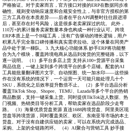
严格验证。对于卖家而言，官方接口对接的ERP在数据同步准
确性、规则变动响应速度和合规安全性上，与非官方授权的第
三方工具存在本质差异——后者在平台API调整时往往跟进滞
后，甚至存在封号风险，这是很多老卖家踩过的坑。 此外，
110万+的累计服务卖家数量本身也构成一种行业认可。跨境
ERP本质上是一个B端工具，没有广告驱动的增长逻辑，用户
积累几乎完全靠口碑传播和真实需求拉动。这个体量在同类产
品中处于第一梯队。 3. 九大核心功能体系 妙手ERP将功能整
合为九个模块，覆盖跨境电商从选品到发货的完整链路，以下
逐一说明。 （1）多平台多店上货 支持从100+货源平台采集
商品信息，一键上架到多个跨境平台的多个店铺。配套的AI
工具能批量翻译图片文字、自动抠图、统一加水印——这些操
作在没有系统的情况下，一个运营一天可能只能处理几十个
SKU，系统化之后效率提升数倍不止。 （2）多平台选品分析
覆盖TikTok Shop、Shopee、TEMU、Lazada等多个平台的热销
商品数据，支持一键采集上货。同时提供TikTok达人数据、热
门视频、热销类目等分析工具，帮助卖家在选品阶段少走弯
路。 （3）海量优质货盘资源 直连1688跨境货盘、阿里美区现
货盘等跨境货源，同时覆盖美区、欧区、东南亚等市场的本土
货盘。对于没有自建供应链的卖家，可以在系统内完成选品、
采购、上架的全链路闭环。 （4）AI聚合与营销工具 妙手接