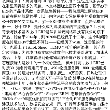
么问题来了：跨境电商ERP软件哪个好用？ 这也是很多卖家
在群里问得最多的问题。本文将围绕上面四个维度，基于妙手
ERP的产品体系做一次系统性拆解——我前后用过两款ERP，
目前在用的就是妙手，以下内容来自实际使用中的观察和官网
公开数据的交叉梳理。 妙手ERP快捷注册通道：点击免费注
册 一、妙手ERP：凭什么成为跨境卖家的主流选择？ 1. 公司
背景与技术基因 妙手ERP是深圳呈云网络科技有限公司旗下
产品，始创于2014年，到2026年已经做了十二年。这个时间跨
度在跨境ERP行业里不算短——它经历了Wish、速卖通的时
代，也跟上了TikTok Shop、TEMU全托管的新浪潮。 其产品
定位明确：为跨境电商卖家搭建数字化技术基础设施，加速从
选品、上架、订单管理到仓储物流的全链路数字化转型。 生
态连接能力是妙手的一个核心壁垒。 截至目前，妙手ERP已
对接30+知名跨境电商平台、490+物流服务商、800+仓储服务
商及100+跨境货代服务商，服务超过110万卖家，日均处理订
单量超过600万。 2. 行业认可与平台资质 妙手ERP在跨境ERP
领域深耕十年，每年都会获得主流平台的官方奖项与认证，包
括： · Ozon"效率引擎奖" · 沃尔玛全球电商生态合作伙伴认证
· 速卖通"匠心合作伙伴" · Shopee"ERP生态最佳合作伙伴" ·
TikTok Shop"年度优质招商服务商" 平台对ERP服务商的评选
涉及技术能力、数据安全合规、用户口碑等多维度审核，能持
续获得头部平台的官方认可，至少说明产品的基础能力经过了