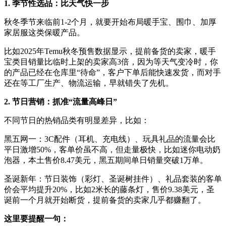
1. 季节性选品：比天气快一步
秋冬季节来临前1-2个月，就要开始布局暖手宝、围巾、加厚
家居服这类保暖产品。
比如2025年Temu秋冬预售数据显示，提前备货的卖家，暖手
宝类目销量比临时上架的卖家高3倍，因为等天气变冷时，你
的产品已经在仓库里“待命”，客户下单后能快速发货，而对手
还在等工厂生产、物流运输，早就错失了先机。
2. 节日营销：抓准“流量高峰日”
不同节日的热销品类有明显差异，比如：
黑五网一：3C配件（耳机、充电线）、玩具礼品的流量会比
平日激增50%，客单价虽不高，但走量极快，比如迷你电动奶
泡器，本土售价8.47美元，黑五期间单日销量突破1万单。
圣诞新年：节日装饰（彩灯、圣诞树挂件）、礼品套装的客单
价会平均提升20%，比如2米长的藤条灯，售价9.38美元，圣
诞前一个月就开始断货，提前备货的卖家几乎都赚翻了。
这里要提醒一句：