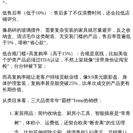
+。
低售后率（低于10%）：售后多了不仅浪费时间，还会拉低店
铺评分。
像易碎的玻璃摆件、需要复杂安装的家具就尽量避开，反之收
纳盒、清洁毛巾这类耐造、无安装门槛的产品，售后率普遍低
于5%，堪称“省心款”。
低合规门槛+高复购率（高于15%）：合规是底线，比如美妆
个护类产品必须过FDA认证，不然上架就像“没带身份证闯安
检”，分分钟被下架；
而高复购率能让老客户持续贡献业绩，像9.9美元眼影盘、身
体护理套装，复购率甚至能突破25%，比单次成交的产品更有
长期价值。
从类目来看，三大品类常年“霸榜”Temu热销榜：
家居用品：简约收纳盒、厨房小工具、智能插座是“常青
树”，体积小、运费低，还契合欧美“断舍离”的生活理
念，比如可伸缩除尘刷，跨境售价5.93美元，总销量11