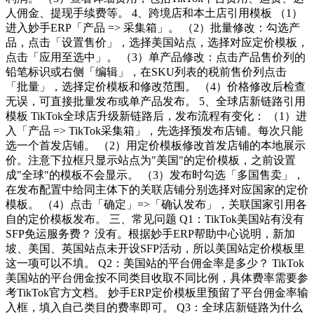
人佣金、提现手续费等。 4、跨境店和本土店引用模板 （1）
进入妙手ERP「产品 => 采集箱」。 （2）批量修改：勾选产
品，点击「设置售价」，选择美国站点，选择对应定价模板，
点击「应用至选中」。 （3）单产品修改：点击产品售价列的
铅笔标识或右侧「编辑」，在SKU列表的税前售价列点击
「批量」，选择定价模板和修改范围。 （4）价格修改后检查
无误，可直接批量发布或单产品发布。 5、全球店新链路引用
模板 TikTok全球店升级新链路后，发布流程有变化： （1）进
入「产品 => TikTok采集箱」，先选择预发布店铺。每次只能
选一个首发店铺。 （2）用定价模板修改首发店铺的本地展示
价。注意下拉框只显示站点为"美国"的定价模板，之前设置
成"全球"的模板不会显示。 （3）发布时勾选「多国售卖」，
在发布配置中给同主体下的关联店铺分别选择对应国家的定价
模板。 （4）点击「确定」=>「确认发布」，关联国家引用各
自的定价模板发布。 三、常见问题 Q1：TikTok美国站有没有
SFP免运服务费？ 没有。根据妙手ERP帮助中心说明，新加
坡、美国、英国站点未开设SFP活动，所以美国站定价模板里
这一项可以不填。 Q2：美国站的平台佣金率是多少？ TikTok
美国站的平台佣金按不同类目收取不同比例，具体费率需要参
考TikTok官方文档。 妙手ERP定价模板里预留了平台佣金率输
入框，填入自己类目的费率即可。 Q3：全球店新链路为什么