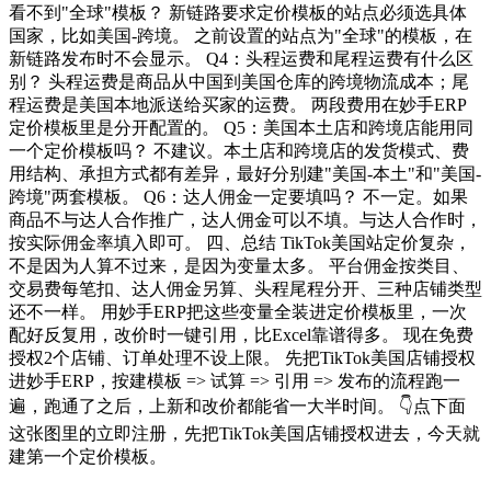
看不到"全球"模板？ 新链路要求定价模板的站点必须选具体
国家，比如美国-跨境。 之前设置的站点为"全球"的模板，在
新链路发布时不会显示。 Q4：头程运费和尾程运费有什么区
别？ 头程运费是商品从中国到美国仓库的跨境物流成本；尾
程运费是美国本地派送给买家的运费。 两段费用在妙手ERP
定价模板里是分开配置的。 Q5：美国本土店和跨境店能用同
一个定价模板吗？ 不建议。本土店和跨境店的发货模式、费
用结构、承担方式都有差异，最好分别建"美国-本土"和"美国-
跨境"两套模板。 Q6：达人佣金一定要填吗？ 不一定。如果
商品不与达人合作推广，达人佣金可以不填。与达人合作时，
按实际佣金率填入即可。 四、总结 TikTok美国站定价复杂，
不是因为人算不过来，是因为变量太多。 平台佣金按类目、
交易费每笔扣、达人佣金另算、头程尾程分开、三种店铺类型
还不一样。 用妙手ERP把这些变量全装进定价模板里，一次
配好反复用，改价时一键引用，比Excel靠谱得多。 现在免费
授权2个店铺、订单处理不设上限。 先把TikTok美国店铺授权
进妙手ERP，按建模板 => 试算 => 引用 => 发布的流程跑一
遍，跑通了之后，上新和改价都能省一大半时间。 👇点下面
这张图里的立即注册，先把TikTok美国店铺授权进去，今天就
建第一个定价模板。