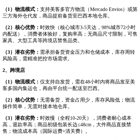
（1）物流模式：
支持美客多官方物流（Mercado Envios）或第
三方海外仓代发，商品提前备货至巴西本地仓库。
（2）核心优势：
时效快（核心城市3-5天达，98%城市72小时
内配送），消费者体验好，复购率高；无商品尺寸限制，可售
家具、大型工具等跨境店禁售品类。
（3）潜在劣势：
需承担备货资金压力和仓储成本，库存周转
风险高，需精准把控市场需求。
2、跨境店
（1）物流模式：
仅支持自发货，需在48小时内将商品发至美
客多国内集运仓，再由平台统一配送至巴西。
（2）核心优势：
无需备货，资金占用少，库存风险低；物流
操作简单，无需对接本地仓库。
（3）潜在劣势：
时效慢（全程10-20天），消费者耐心成本
高，退款率高；商品初级包装长边≤48cm，大件商品直接禁
售；物流成本高（国际运费+清关费）。