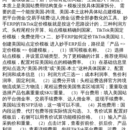
本质上是美国站费用结构复杂 + 模板没按具体国家拆分。 需
要的是一个能按美国-跨境、美国-本土这种具体站点建模板、
把平台佣金/交易手续费/达人佣金/运费全部参数化的工具。 妙
手ERP的TikTok定价模板就是按这个思路设计的，三种利润方
式、头程尾程分开算、站点模板精确到国家。 TikTok美国定
价模板：免费使用👈 二、妙手ERP如何定价TikTok美国站 1、
创建美国站点定价模板 进入妙手ERP后台，路径是「产品 =>
定价模板 => 创建模板」。 （1）填写模板名称。 （2）选择
站点模板，并设置店铺类型。为了更精确的计算，推荐使用站
点模板，配置对应美国站点的精确费率。 （3）在基础信息里
把站点选为"美国-跨境"或"美国-本土"这种具体国家 2、配置
利润和成本信息 （1）利润方式三选一：成本利润率、售价利
润率、固定利润。 （2）运费分开填：头程运费选择官方跨境
物流或第三方物流；尾程运费按美国售卖区域填写；重量取值
选择产品包裹重量或SKU重量。 （3）平台费用：填入美国站
的平台佣金率、交易手续费率、达人佣金率、提现手续费率。
美国站没有SFP活动，这一项可以不填。 （4）其他费用：国
内段运费、代打包费等按实际情况勾选。 3、售价试算 配置好
模板后，右侧可以用售价试算功能模拟价格。 （1）输入产品
采购价和重量。 （2）点击计算，查看折前价、折后价、产品
利润。 （3）查看详细费用，包括TikTok平台费用、运费、达