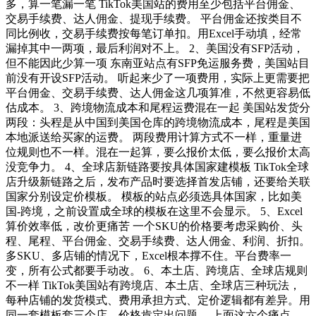
多，算一笔漏一笔 TikTok美国站的费用至少包括平台佣金、
交易手续费、达人佣金、提现手续费。 平台佣金还按类目不
同比例收，交易手续费按每笔订单扣。用Excel手动填，经常
漏掉其中一两项，最后利润对不上。 2、美国没有SFP活动，
但不能因此少算一项 东南亚站点有SFP免运服务费，美国站目
前没有开设SFP活动。 听起来少了一项费用，实际上更需要把
平台佣金、交易手续费、达人佣金这几项算准，不然更容易低
估成本。 3、跨境物流成本和尾程运费混在一起 美国站发货分
两段：头程是从中国到美国仓库的跨境物流成本，尾程是美国
本地派送给买家的运费。 两段费用计算方式不一样，重量进
位规则也不一样。混在一起算，要么报价太低，要么报价太高
没竞争力。 4、全球店新链路要按具体国家建模板 TikTok全球
店升级新链路之后，发布产品时要选择首发店铺，还要给关联
国家分别设定价模板。 模板的站点必须选具体国家，比如美
国-跨境，之前设置成全球的模板在这里不会显示。 5、Excel
算价效率低，改价更痛苦 一个SKU的价格要考虑采购价、头
程、尾程、平台佣金、交易手续费、达人佣金、利润、折扣。
多SKU、多店铺的情况下，Excel根本撑不住。平台费率一
变，所有公式都要手动改。 6、本土店、跨境店、全球店规则
不一样 TikTok美国站有跨境店、本土店、全球店三种玩法，
每种店铺的发货模式、费用承担方式、定价逻辑都有差异。用
同一套模板套三个店，价格肯定出问题。 上面这六个痛点，