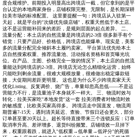
度合规维护。前期投入明显高出跨境店一截，但它拿到的是平
台认定的本地商家身份，店铺权限完整、无限制，是长期深耕
拉美市场的标准配置。 这里要提醒一句：跨境店从入驻第一
天起，就是平台的"次级优先级店铺"，权重天然低于本土店。
这不是运营能补回来的差距，是规则层面的起点差异。 二、
流量分配：本土店的自然流量是跨境店的2-3倍 很多新手有个
错觉：只要产品好、价格低，跨境店也能爆单。现实是，美客
多的流量分配完全倾斜本土履约卖家。 平台算法优先给本土
店自然搜索权重、推荐流量池、活动报名资格和首页曝光坑
位。在产品、主图、价格完全一致的情况下，本土店的自然流
量能达到跨境店的2-3倍。跨境店无论怎么精细化运营，始终
只能吃到剩余流量，很难大规模放量，很难做出稳定爆款链
接，大促期间差距更明显。 这也是为什么不少跨境卖家天天
优化Listing、反复调价、烧广告，单量却忽高忽低——不是运
营能力不行，是流量池子本身就不一样大。 三、物流时效与
转化：拉美买家吃"本地发货"这一套 拉美消费者对物流时效
的敏感度，比欧美买家高得多。 跨境店走中国直发，物流周
期普遍7-15天，遇到清关延迟、查验、节假日还会更久，部分
订单甚至要20天以上。超长等待直接带来三个连锁反应：订单
取消率升高、差评增多、退货纠纷频繁。店铺绩效一旦掉下
来，权重跟着跌，就进入"低权重→低单量→低评分"的死循