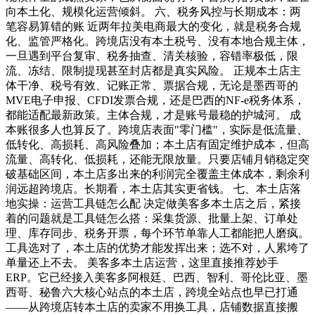
向本土化、规模化运营倾斜。 六、税务风控与长期成本：两
笔容易算错的账 近两年拉美电商最大的变化，就是税务合规
化、监管严格化。跨境店没有本土税号、没有本地合规主体，
一旦遇到平台复审、税务抽查、清关核验，容错率极低，限
流、冻结、限制提现甚至封店都是真实风险。 正规本土店主
体干净、税号有效、记账正常、票据合规，无论是墨西哥的
MVE电子申报、CFDI发票合规，还是巴西的NF-e税务体系，
都能适配最新政策。主体合规，才是账号最稳的护城河。 成
本账很多人也算反了。跨境店表面"零门槛"，实际是低流量、
低转化、高损耗、高风险叠加；本土店有固定维护成本，但高
流量、高转化、低损耗，还能无限放量。只要店铺月销稳定突
破基础区间，本土店多出来的利润完全覆盖主体成本，剩余利
润远超跨境店。长期看，本土店其实更省钱。 七、本土店落
地实操：运营工具链怎么配 决定做美客多本土店之后，紧接
着的问题就是工具链怎么搭：采集货源、批量上架、订单处
理、库存同步、税务开票，每个环节单靠人工都能把人磨疯。
工具选对了，本土店的优势才能发挥出来；选不对，人累垮了
单量还上不去。 美客多本土店运营，这里直接推荐妙手
ERP。它已经接入美客多阿根廷、巴西、智利、哥伦比亚、墨
西哥、秘鲁六大核心站点的本土店，跨境全站点也早已打通
——从跨境店转本土店的卖家不用换工具，店铺数据直接搬