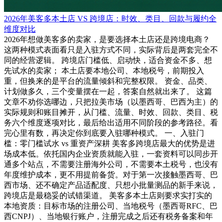
2026年美客多本土店 VS 跨境店：时效、类目、回款与履约全
维度对比
2026年想做美客多的卖家，是要选择本土店还是跨境电商？
这两种模式表面看只是入驻方式不同，实际背后是两套完全不
同的经营逻辑。 跨境店门槛低、启动快，适合资金不多、想
先试水的卖家； 本土店要本地公司、本地税号，前期投入
重，但换来的是平台的流量倾斜和完整权限。 资金、品类、
计划做多久，三个变量摆在一起，答案自然就出来了。 这篇
文章不劝你选哪边，只把拉美市场（以墨西哥、巴西为主）的
实际规则和账目摊开，从门槛、流量、时效、回款、类目、税
务六个维度逐项对比，最后给出适用不同阶段的参考路径。看
完心里有数，再决定你到底要入驻哪种模式。 一、入驻门
槛：零门槛试水 vs 重资产深耕 美客多跨境店最大的优势是进
场成本低。依托国内企业资质就能入驻，一套资料可以同步开
通多个站点，不需要注册海外公司，不需要本土税号，也没有
年度维护成本，更不用提前备货。对于第一次接触墨西哥、巴
西市场、还不确定产品适配度、只想小批量测品的新手来说，
跨境店是最稳妥的试错渠道。 美客多本土店则要求实打实的
本地资质：目标市场的注册公司、当地税号（墨西哥RFC、巴
西CNPJ）、当地银行账户，注册完成之后还有税务备案和年