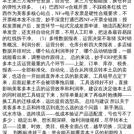
本土第三方海外仓资源，自营仓、第三方仓都能接，换仓补货
的弹性大得多。 （4）巴西NF-e合规开票，不踩税务红线 巴
西作为美客多核心站点，NF-e电子发票是硬性合规要求，不
开票根本发不出货。妙手深度打通巴西NF-e开票全链路：授
权发票账户后，发货环节一站式完成发票申请、物流匹配和打
单发货，还支持自动化开票，不用人工盯单，把这条最容易踩
的红线拆干净。 （5）多维数据报表，运营决策不靠猜 实时销
售概况、利润分析、运营分析、仓库分析四大类报表，多店铺
数据并排对比，哪个站点利润率掉了、哪个品动销放缓，一眼
就能看出来，调整动作跟得上。 总的来说，妙手ERP把美客
多本土店运营最重的几个环节——上架、订单、库存、税务、
报表——全部标准化、自动化，适合从跨境店转本土店的卖
家，也适合一开始就直奔本土店的新卖家。工具链早点定下
来，后面起量才不会被琐事拖后腿。 工具选得好不好，直接
影响美客多本土店的运营效率和利润率。建议在决定做本土店
的同时就把工具链定下来，别等单量起来了再临时抱佛脚——
换工具的迁移成本，远比提前选型高。 总结与建议 所以关于
美客多本土店和跨境店到底怎么选的这个问题： 新手测品、
试水市场，选跨境店——低成本验证产品适配度，亏也亏不了
多少； 稳定出单、想长期深耕、做利润做规模，尽早转本土
店——流量、时效、类目、税务全面占优，越早切换，沉淀越
深。 判断标准就三条：资金能不能覆盖本土店的初期投入，