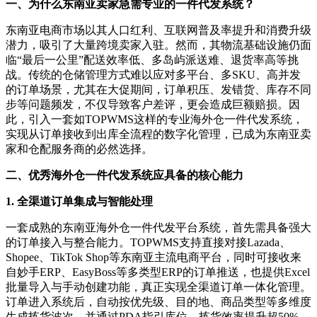
一、为什么东南亚卖家急需专业的一件代发系统？
东南亚电商市场以其人口红利、互联网普及率提升和消费升级
潜力，吸引了大量跨境卖家入驻。然而，其物流基础设施仍面
临
“最后一公里”配送效率低、多岛屿派送难、退货率高等挑
战。传统的仓储管理方式难以应对多平台、多SKU、高并发
的订单场景，尤其在大促期间，订单积压、发错货、库存不同
步等问题频发，不仅导致客户差评，更会造成巨额赔损。因
此，引入一套如TOPWMS这样的专业海外仓一件代发系统，
实现从订单接收到出库全流程的数字化管理，已成为东南亚卖
家和仓配服务商的必然选择
。
二、优秀海外仓一件代发系统应具备的核心能力
1. 全渠道订单集成与智能处理
一套成熟的东南亚海外仓一件代发平台系统，首先需具备强大
的订单接入与整合能力。
TOPWMS支持直接对接Lazada、
Shopee、TikTok Shop等东南亚主流电商平台，同时可接收来
自妙手ERP、EasyBoss等多类型ERP的订单推送，也提供Excel
批量导入与手动创建功能，真正实现全渠道订单一体化管理。
订单进入系统后，自动按优先级、目的地、商品类型等多维度
生成拣货波次，并通过PDA指引库位，拣货效率提升超50%，