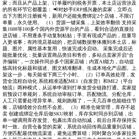
家；而且从产品上架、订单履约到税务开票，本土店运营涉及
的所有环节它都覆盖： 📢对妙手ERP感兴趣的卖家，立即点
击下方图片注册账号，新用户还能免费绑定2个店铺，不限订
单量，永久使用。 （1）货源一键采集，上架效率翻倍 支持采
集1688等100多个国内外货源平台的产品，看到合适的直接拉
进店铺，不用逐条手动复制粘贴；手里有现成产品的，批量导
入更省事；有跨境店基础的，把店铺数据整体搬到本土店，标
题、图片、属性基本复用，快速完成冷启动。 采集完成后还
能批量优化：批量设置商品类目和售价，多站点卖家开启"合
并编辑"，一次操作同步多个国家店铺；内置AI能力，自动提
炼高转化标题和描述、图文精准翻译、生成本地化产品图。上
架这一步，每天能省下两三个小时。 （2）订单高效处理，发
货全流程自动化 系统精准适配ME1（自发货）和ME2（平台
物流）两种模式，从运单申请到打单发货全链路打通。卖家提
前预设订单规则，系统自动审核订单、匹配物流、分配仓库，
人工只需要处理异常单。规则跑顺了，一天几百单也能稳住节
奏，店铺绩效分自然不会差。 （3）精准仓储管理，库存不超
卖 创建或绑定仓库后做SKU映射，库存实时同步到店铺，出
单一键调用库存发货、包裹出库自动扣减，前后台库存保持实
时一致。自营仓备货的卖家，系统自动回传商品重量到店铺，
方便匹配最优物流渠道，避免运费算错；同时聚合50多家拉美