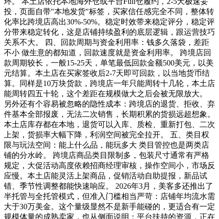
环。 本土店依托本地海外仓或平台Full仓履约，2-5天极速妥
投，页面自带"本地发货"标签，买家信任感完全不同，整体转
化率比跨境店高出30%-50%。稳定时效带来稳定评分，稳定评
分带来稳定转化，这是店铺持续盈利的底层逻辑，跟运营技巧
关系不大。 四、回款周期与资金利用率：钱多久落袋，差距
不小 做生意的都知道，回款速度就是资金利用率。 跨境店回
款周期较长，一般15-25天，单笔最低回款金额500美元，以美
元结算。本土店在买家签收后2-7天即可回款，以当地货币结
算。同样是10万块货款，跨境店一年只能周转十几轮，本土店
能周转四五十轮，这个差距在规模做大之后会被无限放大。
另外还有个容易被忽略的隐性成本：跨境店的退货、拒收、弃
件基本全部报废，无法二次销售，长期积累的货损远超想象。
本土店库存都在本地，退货可以入库、质检、重新打包、二次
上架，货损率大幅下降，利润空间被完全拉开。 五、类目权
限与玩法空间：能上什么品，能玩多大 类目管控也是两类店
铺的分水岭。 跨境店商品类目限制多，包装尺寸通常有严格
规定，大促活动高度依赖招商经理审核，操作空间小，市场反
应慢。本土店能灵活上架商品，促销活动自助提报，新品试
错、季节性调整都能快速响应。 2026年3月，美客多还推出了
半托管与全托管模式，但准入门槛相当严苛：店铺年均流水需
大于30万美金。这个量级显然不是新手能碰的，更适合有一定
规模体量的成熟卖家，也从侧面说明：平台扶持的资源，正在