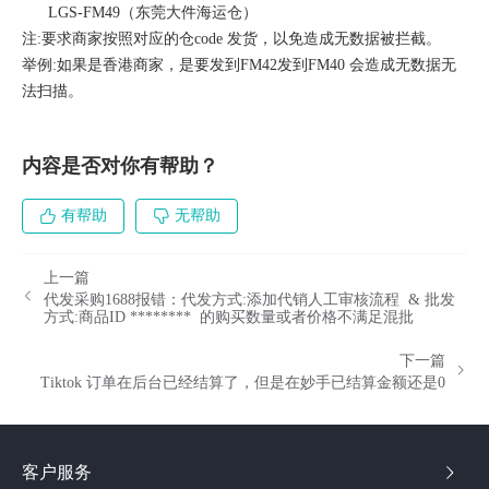
LGS-FM49（东莞大件海运仓）
注:要求商家按照对应的仓code 发货，以免造成无数据被拦截。
举例:如果是香港商家，是要发到FM42发到FM40 会造成无数据无
法扫描。
内容是否对你有帮助？
有帮助
无帮助
上一篇
代发采购1688报错：代发方式:添加代销人工审核流程 & 批发
方式:商品ID ******** 的购买数量或者价格不满足混批
下一篇
Tiktok 订单在后台已经结算了，但是在妙手已结算金额还是0
客户服务