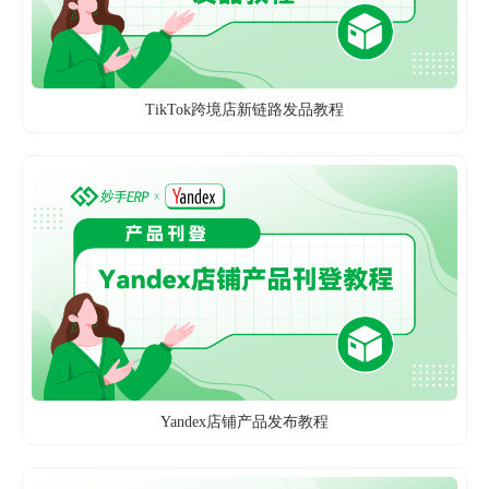
TikTok跨境店新链路发品教程
06:59
Yandex店铺产品发布教程