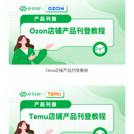
08:25
Ozon店铺产品刊登教程
08:25