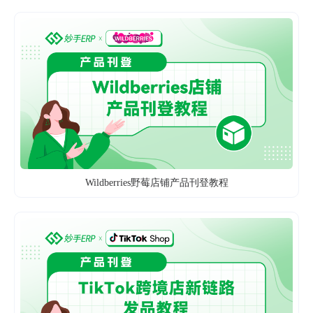
02:27
Wildberries野莓店铺产品刊登教程
12:30