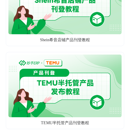
Shein希音店铺产品刊登教程
06:08
TEMU半托管产品刊登教程