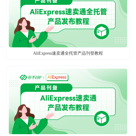
AliExpress速卖通全托管产品刊登教程
10:08