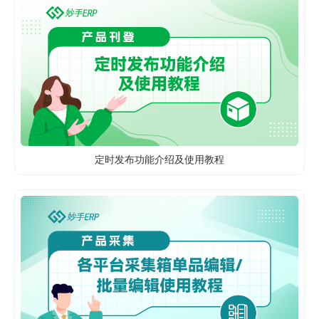
02:38
定时发布功能介绍及使用教程
03:06