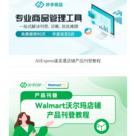
AliExpress速卖通店铺产品刊登教程
08:25