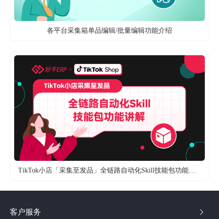
各平台采集箱单品编辑/批量编辑功能介绍
04:31
TikTok小店「采集至发品」全链路自动化Skill技能包功能讲解
客户服务