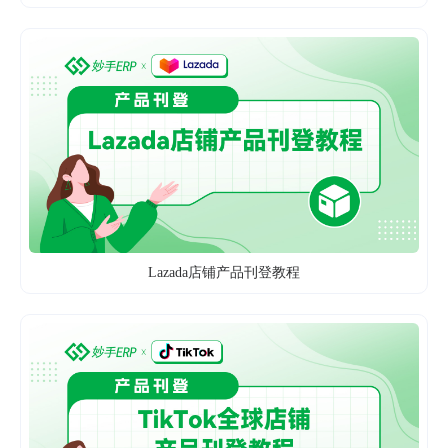
08:25
Lazada店铺产品刊登教程
08:25