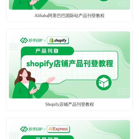
Alibaba阿里巴巴国际站产品刊登教程
02:22
Shopify店铺产品刊登教程
06:14