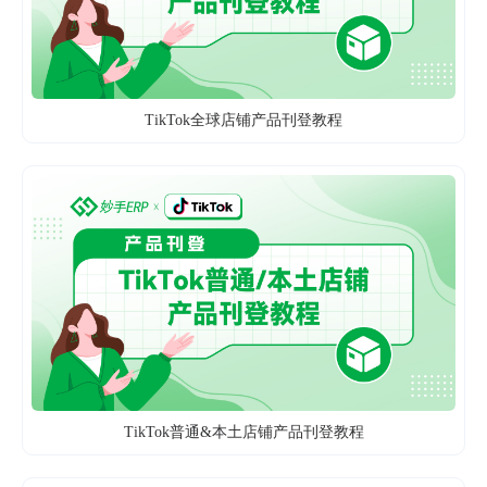
TikTok全球店铺产品刊登教程
08:25
TikTok普通&本土店铺产品刊登教程