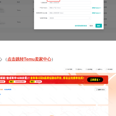
心 （
点击跳转Temu卖家中心
）