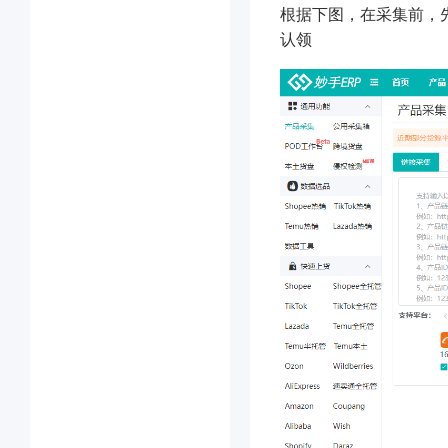
根据下图，在采集前，
认领