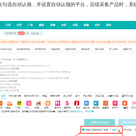
先勾选自动认领，并设置自动认领的平台，后续采集产品时，系