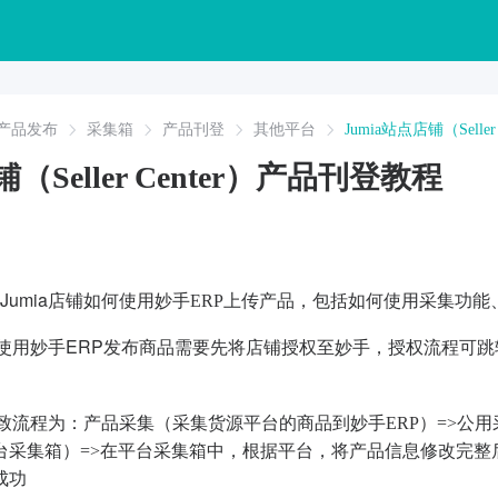
产品发布
采集箱
产品刊登
其他平台
Jumia站点店铺（Selle
铺（Seller Center）产品刊登教程
Jumia
店铺如何使用妙手ERP上传产品，包括如何使用采集功
首次使用妙手ERP发布商品需要先将店铺授权至妙手，授权流程可
致流程为：产品采集（采集货源平台的商品到妙手ERP）=>公
台采集箱）=>在平台采集箱中，根据平台，将产品信息修改完整
成功