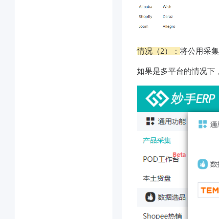
情况（2）：
将公用采集
如果是多平台的情况下