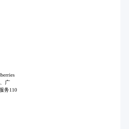
rries
销、广
务110