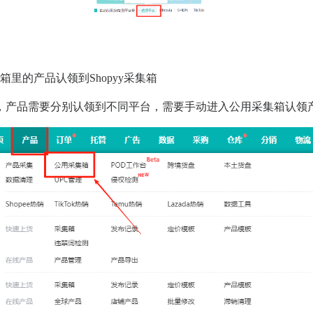
箱里的产品认领到Shopyy采集箱
，产品需要分别认领到不同平台，需要手动进入公用采集箱认领