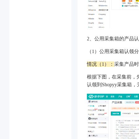
2、公用采集箱的产品
（1）公用采集箱认领
情况（1）：
采集产品时
根据下图，在采集前，
认领到Shopyy采集