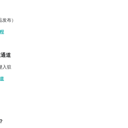
品发布）
流程
驻通道
键入驻
通道
？