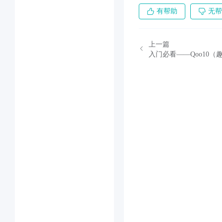
有帮助
无帮
上一篇
入门必看——Qoo10（