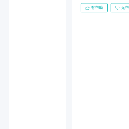
有帮助
无帮