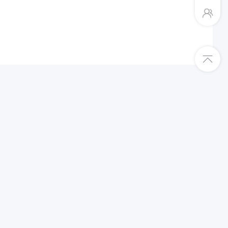
平台入驻绿色通道
Shopee跨境店入驻
TikTok东南亚跨境店入驻
TEMU半托管入驻
更多平台入驻