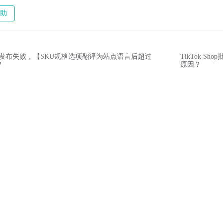
助
布到站点发布失败，【SKU规格选项翻译为站点语言后超过
TikTok 
？
原因？