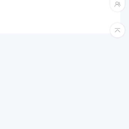
平台入驻绿色通道
Shopee跨境店入驻
TikTok东南亚跨境店入驻
TEMU半托管入驻
更多平台入驻