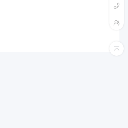
平台入驻绿色通道
Shopee跨境店入驻
TikTok东南亚跨境店入驻
TEMU半托管入驻