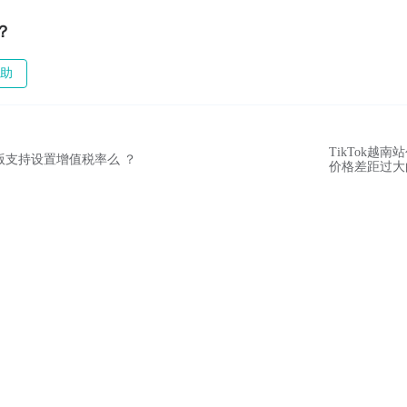
？
助
TikTok越
模版支持设置增值税率么 ？
价格差距过大