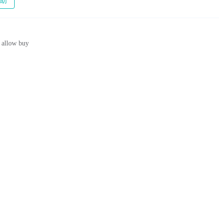
助
low buy