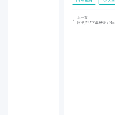
有帮助
无帮
上一篇
阿里货品下单报错：Not al