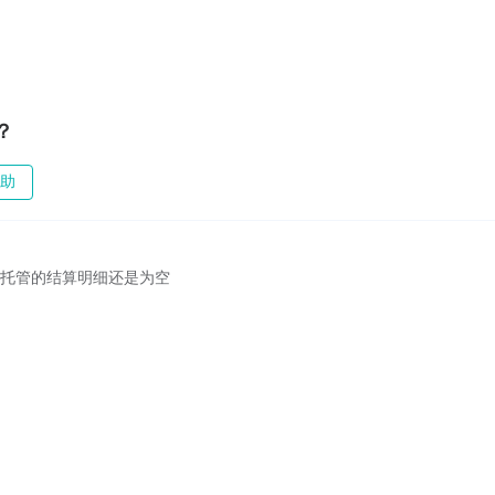
？
助
 全托管的结算明细还是为空