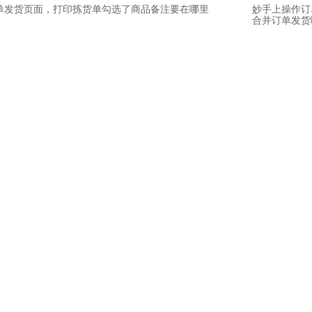
单发货页面，打印拣货单勾选了商品备注要在哪里
妙手上操作订
合并订单发货